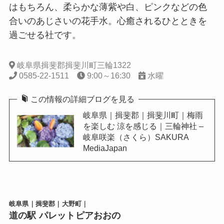
はもちろん、柔らかな薄紫や白、ピンクなどの色
合いのあじさいの花手水。心癒されるひとときを
過ごせる社です。
岐阜県揖斐郡揖斐川町三輪1322
0585-22-1511
9:00～16:30
水曜
この情報の詳細ブログを見る
岐阜県｜揖斐郡｜揖斐川町｜梅雨
を楽しむ 涼を感じる｜三輪神社 –
岐阜咲楽（さくら）SAKURA
MediaJapan
岐阜県｜揖斐郡｜大野町｜
道の駅 パレットピアおおの