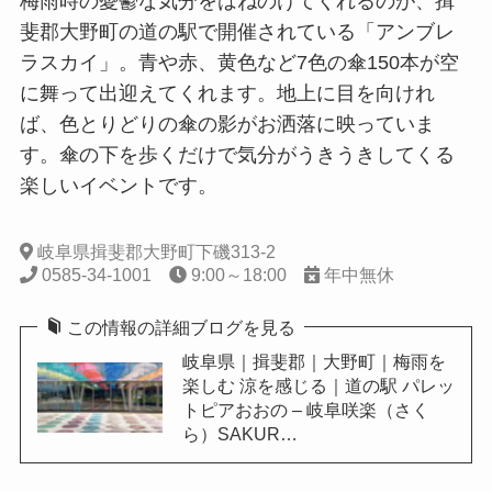
梅雨時の憂鬱な気分をはねのけてくれるのが、揖
斐郡大野町の道の駅で開催されている「アンブレ
ラスカイ」。青や赤、黄色など7色の傘150本が空
に舞って出迎えてくれます。地上に目を向けれ
ば、色とりどりの傘の影がお洒落に映っていま
す。傘の下を歩くだけで気分がうきうきしてくる
楽しいイベントです。
岐阜県揖斐郡大野町下磯313-2
0585-34-1001
9:00～18:00
年中無休
この情報の詳細ブログを見る
岐阜県｜揖斐郡｜大野町｜梅雨を
楽しむ 涼を感じる｜道の駅 パレッ
トピアおおの – 岐阜咲楽（さく
ら）SAKUR…