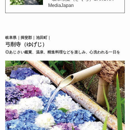
MediaJapan
岐阜県｜揖斐郡｜池田町｜
弓削寺（ゆげじ）
◎あじさい鑑賞、温泉、精進料理などを楽しみ、心洗われる一日を