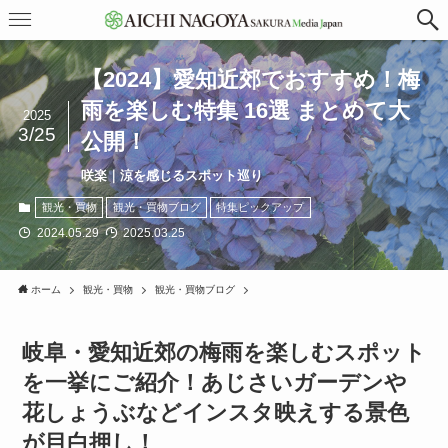
【2024】愛知近郊でおすすめ！梅
雨を楽しむ特集 16選 まとめて大
2025
3/25
公開！
咲楽｜涼を感じるスポット巡り
観光・買物
観光・買物ブログ
特集ピックアップ
2024.05.29
2025.03.25
ホーム
観光・買物
観光・買物ブログ
岐阜・愛知近郊の梅雨を楽しむスポット
を一挙にご紹介！あじさいガーデンや
花しょうぶなどインスタ映えする景色
が目白押し！