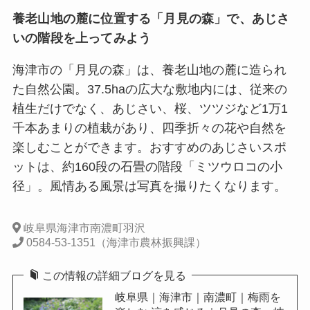
養老山地の麓に位置する「月見の森」で、あじさ
いの階段を上ってみよう
海津市の「月見の森」は、養老山地の麓に造られ
た自然公園。37.5haの広大な敷地内には、従来の
植生だけでなく、あじさい、桜、ツツジなど1万1
千本あまりの植栽があり、四季折々の花や自然を
楽しむことができます。おすすめのあじさいスポ
ットは、約160段の石畳の階段「ミツウロコの小
径」。風情ある風景は写真を撮りたくなります。
岐阜県海津市南濃町羽沢
0584-53-1351（海津市農林振興課）
この情報の詳細ブログを見る
岐阜県｜海津市｜南濃町｜梅雨を