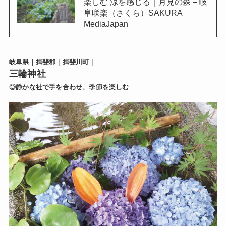
楽しむ 涼を感じる｜月見の森 – 岐
阜咲楽（さくら）SAKURA
MediaJapan
岐阜県｜揖斐郡｜揖斐川町｜
三輪神社
◎静かな社で手を合わせ、季節を楽しむ