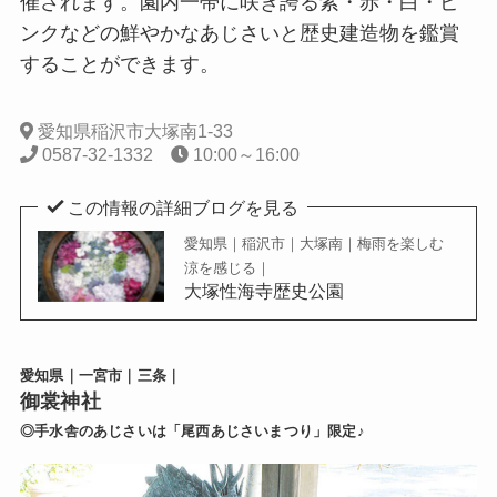
催されます。園内一帯に咲き誇る紫・赤・白・ピ
ンクなどの鮮やかなあじさいと歴史建造物を鑑賞
することができます。
愛知県稲沢市大塚南1-33
0587-32-1332
10:00～16:00
この情報の詳細ブログを見る
愛知県｜稲沢市｜大塚南｜梅雨を楽しむ
涼を感じる｜
大塚性海寺歴史公園
愛知県｜一宮市｜三条｜
御裳神社
◎手水舎のあじさいは「尾西あじさいまつり」限定♪