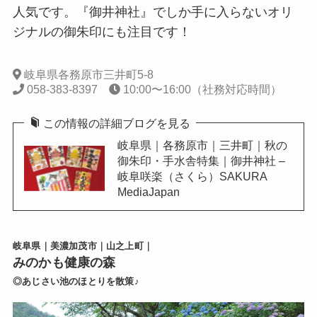
人気です。『御井神社』でしか手に入らないオリ
ジナルの御朱印にも注目です！
岐阜県各務原市三井町5-8
058-383-8397
10:00〜16:00（社務対応時間）
この情報の詳細ブログを見る
岐阜県｜各務原市｜三井町｜秋の
御朱印・手水舎特集｜御井神社 –
岐阜咲楽（さくら）SAKURA
MediaJapan
岐阜県｜美濃加茂市｜山之上町｜
みのかも健康の森
◎あじさい池のほとりを散策♪