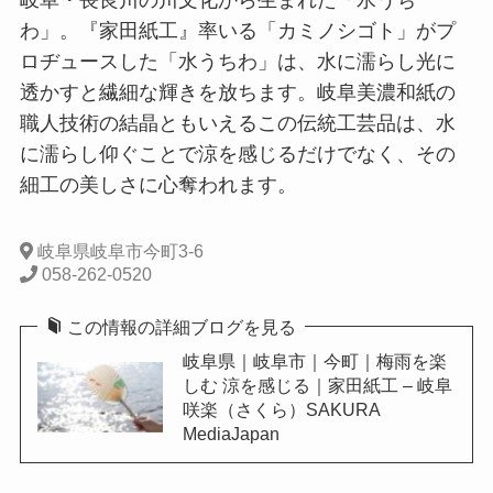
岐阜・長良川の川文化から生まれた「水うち
わ」。『家田紙工』率いる「カミノシゴト」がプ
ロヂュースした「水うちわ」は、水に濡らし光に
透かすと繊細な輝きを放ちます。岐阜美濃和紙の
職人技術の結晶ともいえるこの伝統工芸品は、水
に濡らし仰ぐことで涼を感じるだけでなく、その
細工の美しさに心奪われます。
岐阜県岐阜市今町3-6
058-262-0520
この情報の詳細ブログを見る
岐阜県｜岐阜市｜今町｜梅雨を楽
しむ 涼を感じる｜家田紙工 – 岐阜
咲楽（さくら）SAKURA
MediaJapan