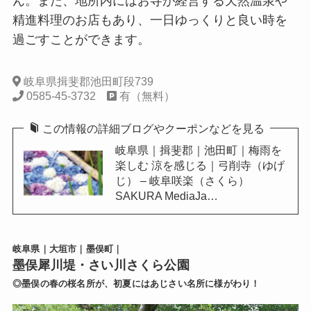
ん。また、地所内にはお寺が経営する天然温泉や
精進料理のお店もあり、一日ゆっくりと良い時を
過ごすことができます。
岐阜県揖斐郡池田町段739
0585-45-3732
有（無料）
この情報の詳細ブログやクーポンなどを見る
岐阜県｜揖斐郡｜池田町｜梅雨を
楽しむ 涼を感じる｜弓削寺（ゆげ
じ） – 岐阜咲楽（さくら）
SAKURA MediaJa…
岐阜県｜大垣市｜墨俣町｜
墨俣犀川堤・さい川さくら公園
◎墨俣の春の桜名所が、初夏にはあじさい名所に様がわり！