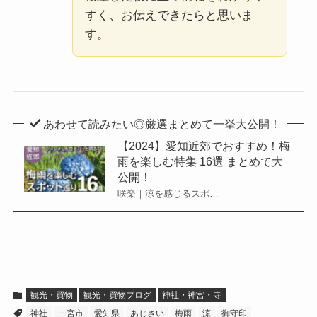
すく、お伝えできたらと思いま
す。
あわせて読みたい◎厳選まとめて一挙大公開！
【2024】愛知近郊でおすすめ！梅
雨を楽しむ特集 16選 まとめて大
公開！
咲楽｜涼を感じるスポ…
観光・買物
観光・買物ブログ
神社・神宮・寺
神社
一宮市
愛知県
あじさい
梅雨
涼
御守印