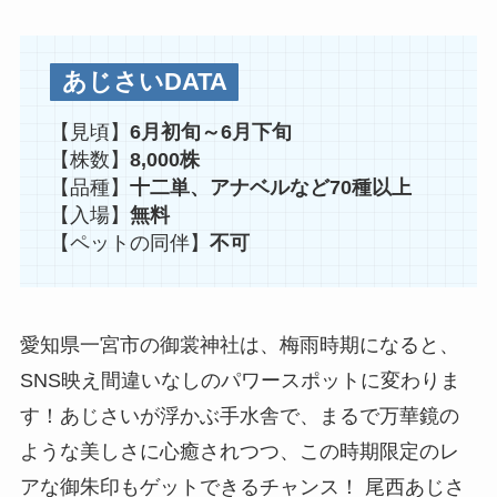
あじさいDATA
【見頃】
6月初旬～6月下旬
【株数】
8,000株
【品種】
十二単、アナベルなど70種以上
【入場】
無料
【ペットの同伴】
不可
愛知県一宮市の御裳神社は、梅雨時期になると、
SNS映え間違いなしのパワースポットに変わりま
す！あじさいが浮かぶ手水舎で、まるで万華鏡の
ような美しさに心癒されつつ、この時期限定のレ
アな御朱印もゲットできるチャンス！ 尾西あじさ