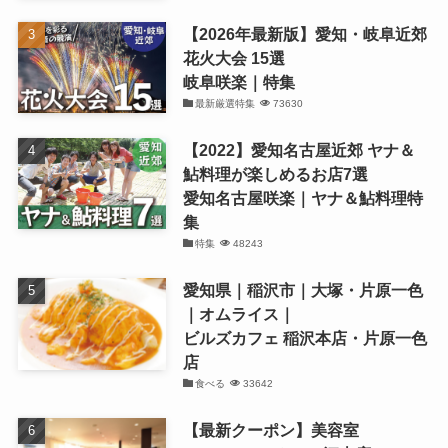
【2026年最新版】愛知・岐阜近郊
花火大会 15選
岐阜咲楽｜特集
最新厳選特集
73630
【2022】愛知名古屋近郊 ヤナ＆
鮎料理が楽しめるお店7選
愛知名古屋咲楽｜ヤナ＆鮎料理特
集
特集
48243
愛知県｜稲沢市｜大塚・片原一色
｜オムライス｜
ビルズカフェ 稲沢本店・片原一色
店
食べる
33642
【最新クーポン】美容室