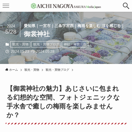
愛知県｜一宮市｜三条字宮西｜梅雨を楽しむ 涼を感じる｜
2024
5/28
御裳神社
観光・買物
観光・買物ブログ
神社・神宮・寺
2024.05.23
2024.05.28
ホーム
観光・買物
観光・買物ブログ
【御裳神社の魅力】あじさいに包まれ
る幻想的な空間、フォトジェニックな
手水舎で癒しの梅雨を楽しみません
か？