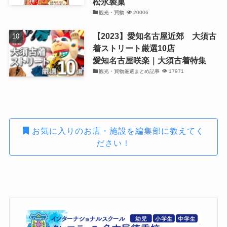
松永製菓
観光・買物
20006
【2023】愛知名古屋近郊 大須古
着ストリート厳選10店
愛知名古屋咲楽｜大須古着特集
観光・買物厳選まとめ記事
17971
お気に入りのお店・施設を編集部に教えてく
ださい！