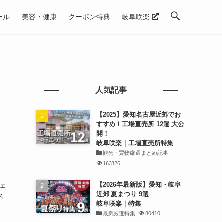
ール
美容・健康
クーポン特典
岐阜咲楽
人気記事
【2025】愛知名古屋近郊でお
すすめ！工場直売所 12選 大公
開！
岐阜咲楽｜工場直売所特集
観光・買物厳選まとめ記事
163826
【2026年最新版】愛知・岐阜
チェ
近郊 夏まつり 9選
ス
岐阜咲楽｜特集
最新厳選特集
80410