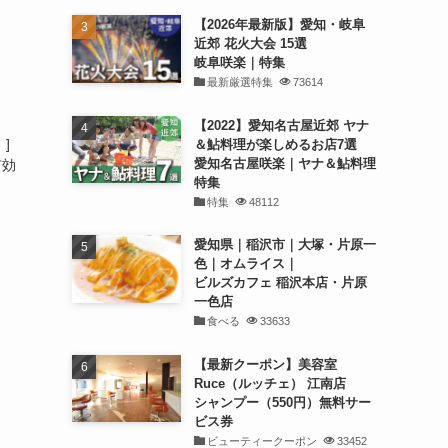
【2026年最新版】愛知・岐阜
近郊 花火大会 15選
岐阜咲楽｜特集
最新厳選特集
73614
【2022】愛知名古屋近郊 ヤナ
 ]
＆鮎料理が楽しめるお店7選
愛知名古屋咲楽｜ヤナ＆鮎料理
有効
特集
特集
48112
愛知県｜稲沢市｜大塚・片原一
色｜オムライス｜
ビルズカフェ 稲沢本店・片原
一色店
食べる
33633
【最新クーポン】美容室
Ruce（ルッチェ） 江南店
シャンプー（550円）無料サー
ビス券
ビューティークーポン
33452