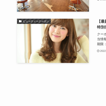
【最新
ビューティークーポン
特別
クーポン
当情
期限：2
2022