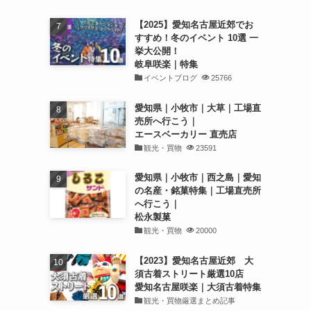
【2025】愛知名古屋近郊でお
すすめ！冬のイベント 10選 一
挙大公開！
岐阜咲楽｜特集
イベントブログ
25766
愛知県｜小牧市｜大草｜工場直
売所へ行こう｜
エースベーカリー 直売店
観光・買物
23591
愛知県｜小牧市｜西之島｜愛知
の名産・銘菓特集｜工場直売所
へ行こう｜
松永製菓
観光・買物
20000
【2023】愛知名古屋近郊 大
須古着ストリート厳選10店
愛知名古屋咲楽｜大須古着特集
観光・買物厳選まとめ記事