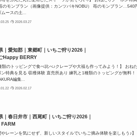
苺のモンブラン（画像提供：カンツバキNOBU） 苺のモンブラン…540
ムースの土...
.03.25
2026.03.27
県｜愛知郡｜東郷町｜いちご狩り2026｜
Happy BERRY
0種類のトッピングで食べ比べ♪クレープや大福も作ってみよう！】 おね
ポン特典を見る 収穫体験 直売所あり 練乳と1種類のトッピングが無料！
AKURA編集...
.01.22
2026.02.17
県｜春日井市｜西尾町｜いちご狩り2026｜
A FARM
間やレーンを気にせず、新しいスタイルでいちご摘み体験を楽しもう♪】