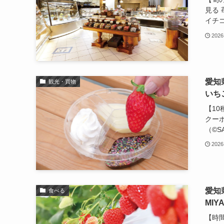
見る 
イチゴ
2026
愛知
観光・買物
いちご
【1
クー
（©️S
2026
愛知
食べる
MIY
【時