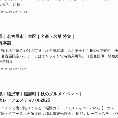
0個入・14個...
.12.24
2025.12.24
県｜名古屋市｜東区｜名産・名菓 特集｜
総本舖
に残る名古屋みやげの定番『坂角総本舖』のお菓子】 1.5億枚突破の「
。名古屋限定パッケージはオンラインでも購入可能。（画像提供：坂角
坂角総本...
.12.22
2025.12.25
県｜稲沢市｜稲府町｜秋のグルメイベント｜
カレーフェスティバル2025
ンコインで食べ比べできる『稲沢カレーフェスティバル2025』】 カレー
て賑わうブース（画像提供：稲沢市観光協会） 稲沢カレーフェスティバ