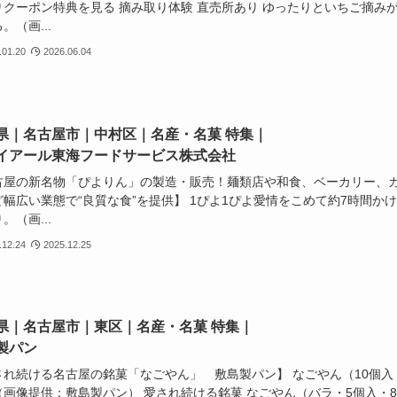
りクーポン特典を見る 摘み取り体験 直売所あり ゆったりといちご摘み
。（画...
.01.20
2026.06.04
県｜名古屋市｜中村区｜名産・名菓 特集｜
イアール東海フードサービス株式会社
古屋の新名物「ぴよりん」の製造・販売！麺類店や和食、ベーカリー、
ど幅広い業態で“良質な食”を提供】 1ぴよ1ぴよ愛情をこめて約7時間か
。（画...
.12.24
2025.12.25
県｜名古屋市｜東区｜名産・名菓 特集｜
製パン
され続ける名古屋の銘菓「なごやん」 敷島製パン】 なごやん（10個入
（画像提供：敷島製パン） 愛され続ける銘菓 なごやん（バラ・5個入・