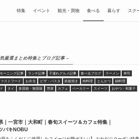
特集
イベント
観光・買物
食べる
暮らす
スク
人気厳選まとめ特集とブログ記事 –
モーニング記事
ランチ記事
子連れグルメ記事
食べるブログ
ラーメン
寿司
ファストフード
お弁当
ピザ・パスタ
鉄板焼き
肉料理
とんかつ
鍋料理
ド
タイ
多国籍・無国籍
惣菜
カフェ
ベーカリー
スイーツ
おやつ・和菓子
県｜一宮市｜大和町｜春旬スイーツ＆カフェ特集｜
ツバキNOBU
の苺をふんだんに使用したスイーツが勢ぞろい♪】 おねだりクーポン特