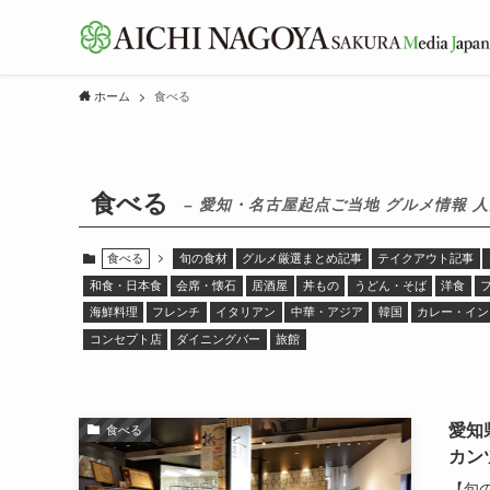
ホーム
食べる
食べる
– 愛知・名古屋起点ご当地 グルメ情報 
食べる
旬の食材
グルメ厳選まとめ記事
テイクアウト記事
和食・日本食
会席・懐石
居酒屋
丼もの
うどん・そば
洋食
海鮮料理
フレンチ
イタリアン
中華・アジア
韓国
カレー・イン
コンセプト店
ダイニングバー
旅館
愛知
食べる
カン
【旬