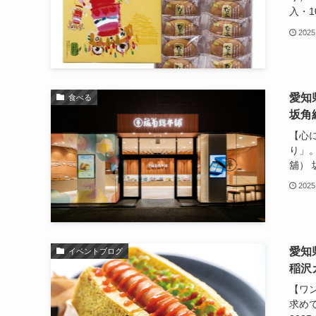
入・1
2025
愛知
食べる
坂角
【心
り」
舖） 
2025
愛知
イベントブログ
稲沢
【ワ
求め