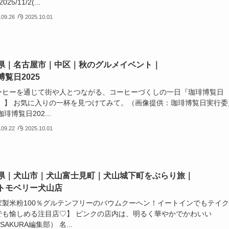
2025/11/2(...
.09.26
2025.10.01
県｜名古屋市｜中区｜秋のグルメイベント｜
博覧日2025
ーヒーを通じて街や人とつながる、コーヒーづくしの一日『珈琲博覧日
25』】 お気に入りの一杯を見つけてみて。（画像提供：珈琲博覧日実行委
珈琲博覧日202...
.09.22
2025.10.01
県｜犬山市｜犬山富士見町｜犬山城下町をぶらり旅｜
トモベリー犬山店
家製米粉100％グルテンフリーのバウムクーヘン！イートインでもテイ
でも愉しめる注目店♡】 ピンクの店内は、明るく華やかでかわいい
SAKURA編集部） 名...