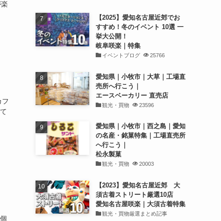
が楽
【2025】愛知名古屋近郊でお
すすめ！冬のイベント 10選 一
挙大公開！
岐阜咲楽｜特集
イベントブログ
25766
愛知県｜小牧市｜大草｜工場直
売所へ行こう｜
エースベーカリー 直売店
カフ
観光・買物
23596
けて
愛知県｜小牧市｜西之島｜愛知
の名産・銘菓特集｜工場直売所
へ行こう｜
松永製菓
観光・買物
20003
【2023】愛知名古屋近郊 大
須古着ストリート厳選10店
愛知名古屋咲楽｜大須古着特集
観光・買物厳選まとめ記事
8個