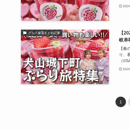
2024
【2
グルメ厳選まとめ記事
岐阜
【春
り、
（©️S
2024
1