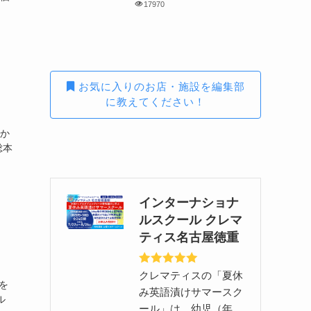
17970
お気に入りのお店・施設を編集部
に教えてください！
ゆか
総本
インターナショナ
ルスクール クレマ
ティス名古屋徳重
クレマティスの「夏休
を
み英語漬けサマースク
ル
ール」は、幼児（年