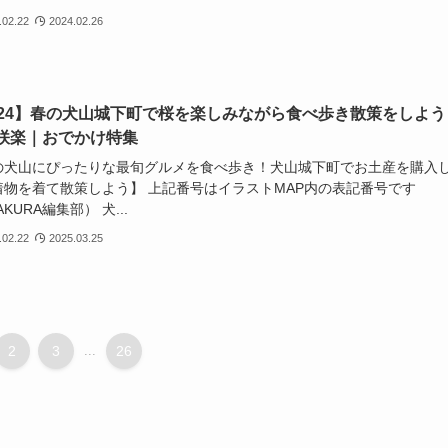
.02.22
2024.02.26
024】春の犬山城下町で桜を楽しみながら食べ歩き散策をしよう
咲楽｜おでかけ特集
の犬山にぴったりな最旬グルメを食べ歩き！犬山城下町でお土産を購入
着物を着て散策しよう】 上記番号はイラストMAP内の表記番号です
AKURA編集部） 犬...
.02.22
2025.03.25
2
3
...
26