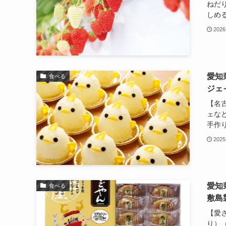
ねだ
しめる
2026
愛知
食べる
ジェ
【名
ェな
手作り
2025
愛知
食べる
敷島
【愛
り）