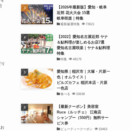
円
【2026年最新版】愛知・岐阜
近郊 花火大会 15選
岐阜咲楽｜特集
最新厳選特集
73621
【2022】愛知名古屋近郊 ヤナ
＆鮎料理が楽しめるお店7選
愛知名古屋咲楽｜ヤナ＆鮎料理
特集
特集
48175
だり
愛知県｜稲沢市｜大塚・片原一
色｜オムライス｜
ビルズカフェ 稲沢本店・片原
一色店
食べる
33638
【最新クーポン】美容室
Ruce（ルッチェ） 江南店
シャンプー（550円）無料サー
ビス券
 お
ビューティークーポン
33463