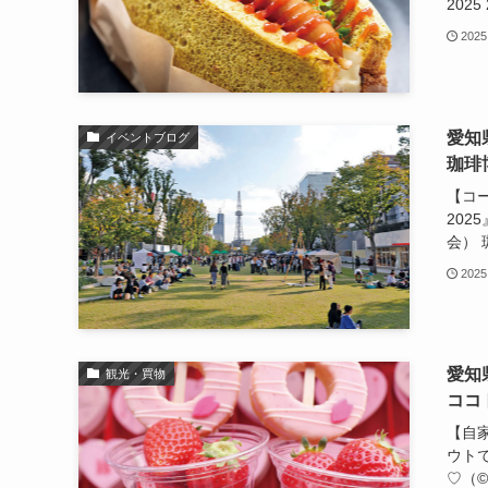
2025 
2025
愛知
イベントブログ
珈琲
【コ
20
会） 
2025
愛知
観光・買物
ココ
【自
ウト
♡（©️