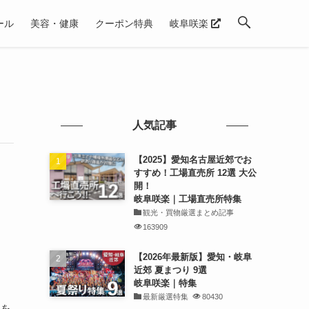
ール
美容・健康
クーポン特典
岐阜咲楽
人気記事
【2025】愛知名古屋近郊でお
すすめ！工場直売所 12選 大公
開！
岐阜咲楽｜工場直売所特集
観光・買物厳選まとめ記事
163909
【2026年最新版】愛知・岐阜
近郊 夏まつり 9選
岐阜咲楽｜特集
最新厳選特集
80430
典を