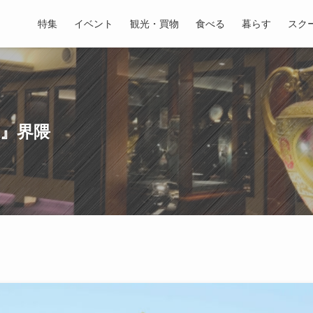
特集
イベント
観光・買物
食べる
暮らす
スク
』界隈