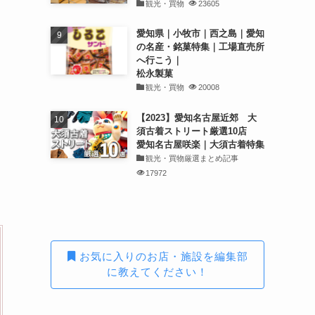
観光・買物
23605
愛知県｜小牧市｜西之島｜愛知
の名産・銘菓特集｜工場直売所
へ行こう｜
松永製菓
観光・買物
20008
【2023】愛知名古屋近郊 大
須古着ストリート厳選10店
愛知名古屋咲楽｜大須古着特集
観光・買物厳選まとめ記事
17972
お気に入りのお店・施設を編集部
に教えてください！