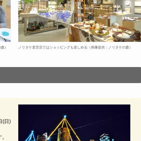
の森）
ノリタケ直営店ではショッピングも楽しめる（画像提供：ノリタケの森）
日(日)
す。