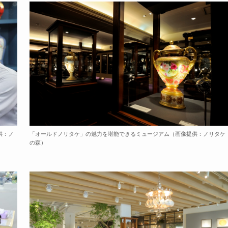
供：ノ
「オールドノリタケ」の魅力を堪能できるミュージアム（画像提供：ノリタケ
の森）