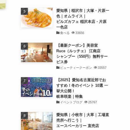
愛知県｜稲沢市｜大塚・片原一
色｜オムライス｜
ビルズカフェ 稲沢本店・片原
一色店
食べる
33656
ッ
【最新クーポン】美容室
Ruce（ルッチェ） 江南店
シャンプー（550円）無料サー
ビス券
ビューティークーポン
33557
【2025】愛知名古屋近郊でお
すすめ！冬のイベント 10選 一
挙大公開！
岐阜咲楽｜特集
イベントブログ
25767
愛知県｜小牧市｜大草｜工場直
売所へ行こう｜
エースベーカリー 直売店