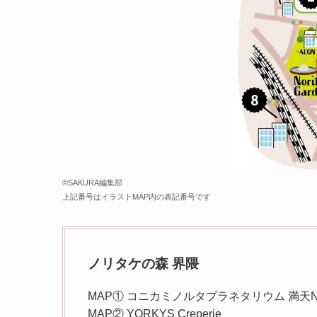
©️SAKURA編集部
上記番号はイラストMAP内の表記番号です
ノリタケの森 界隈
MAP① コニカミノルタプラネタリウム 満天N
MAP② YORKYS Creperie