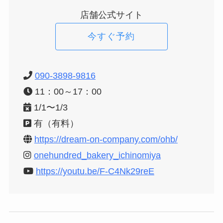
店舗公式サイト
今すぐ予約
090-3898-981
6
11：00～17：00
1/1〜1/3
有（有料）
https://dream-on-company.com/ohb/
onehundred_bakery_ichinomiya
https://youtu.be/F-C4Nk29reE