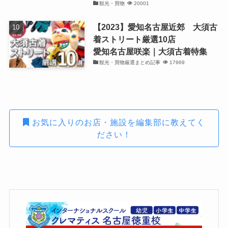
観光・買物
20001
【2023】愛知名古屋近郊 大須古
着ストリート厳選10店
愛知名古屋咲楽｜大須古着特集
観光・買物厳選まとめ記事
17969
お気に入りのお店・施設を編集部に教えてく
ださい！