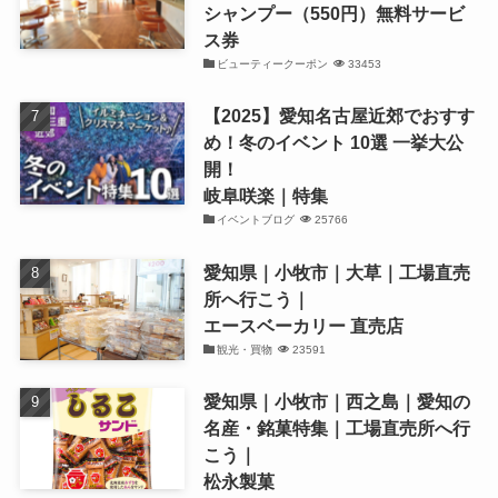
シャンプー（550円）無料サービ
ス券
ビューティークーポン
33453
【2025】愛知名古屋近郊でおすす
め！冬のイベント 10選 一挙大公
開！
岐阜咲楽｜特集
イベントブログ
25766
愛知県｜小牧市｜大草｜工場直売
所へ行こう｜
エースベーカリー 直売店
観光・買物
23591
愛知県｜小牧市｜西之島｜愛知の
名産・銘菓特集｜工場直売所へ行
こう｜
松永製菓