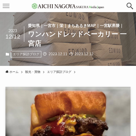
愛知県｜一宮市｜栄｜まちあるきMAP｜一宮駅界隈｜
2023
ワンハンドレッドベーカリー 一
12/12
宮店
2023.12.11
2023.12.12
エリア探訪ブログ
ホーム
観光・買物
エリア探訪ブログ