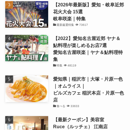
【2026年最新版】愛知・岐阜近郊
花火大会 15選
岐阜咲楽｜特集
最新厳選特集
73617
【2022】愛知名古屋近郊 ヤナ＆
鮎料理が楽しめるお店7選
愛知名古屋咲楽｜ヤナ＆鮎料理特
集
特集
48119
愛知県｜稲沢市｜大塚・片原一色
｜オムライス｜
ビルズカフェ 稲沢本店・片原一色
店
食べる
33633
【最新クーポン】美容室
Ruce（ルッチェ） 江南店