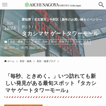
愛知県｜名古屋市｜中村区｜新年のお買い物＆イベントへ
2025
行こう！｜
12/24
タカシマヤ ゲートタワーモール
美容・健康ブログ
観光・買物
観光・買物ブログ
美容・健康
2025.12.15
2025.12.24
ホーム
美容・健康
美容・健康ブログ
「毎秒、ときめく。」いつ訪れても新
しい発見がある最旬スポット『タカシ
マヤ ゲートタワーモール』