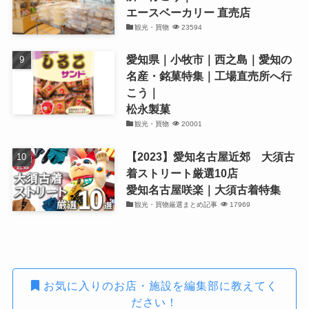
エースベーカリー 直売店
観光・買物
23594
愛知県｜小牧市｜西之島｜愛知の
名産・銘菓特集｜工場直売所へ行
こう｜
松永製菓
観光・買物
20001
【2023】愛知名古屋近郊 大須古
着ストリート厳選10店
愛知名古屋咲楽｜大須古着特集
観光・買物厳選まとめ記事
17969
お気に入りのお店・施設を編集部に教えてく
ださい！