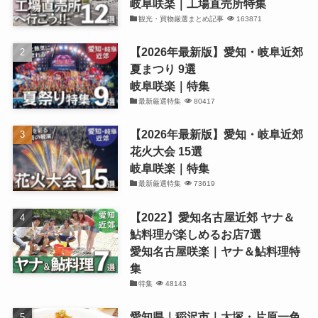
岐阜咲楽｜工場直売所特集
観光・買物厳選まとめ記事
163871
【2026年最新版】愛知・岐阜近郊
夏まつり 9選
岐阜咲楽｜特集
最新厳選特集
80417
【2026年最新版】愛知・岐阜近郊
花火大会 15選
岐阜咲楽｜特集
最新厳選特集
73619
【2022】愛知名古屋近郊 ヤナ＆
鮎料理が楽しめるお店7選
愛知名古屋咲楽｜ヤナ＆鮎料理特
集
特集
48143
愛知県｜稲沢市｜大塚・片原一色