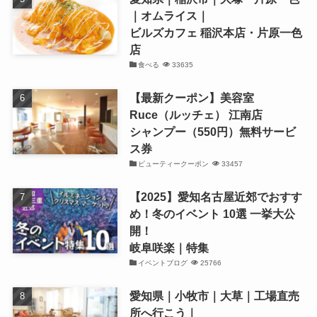
｜オムライス｜
ビルズカフェ 稲沢本店・片原一色
店
食べる
33635
【最新クーポン】美容室
Ruce（ルッチェ） 江南店
シャンプー（550円）無料サービ
ス券
ビューティークーポン
33457
【2025】愛知名古屋近郊でおすす
め！冬のイベント 10選 一挙大公
開！
岐阜咲楽｜特集
イベントブログ
25766
愛知県｜小牧市｜大草｜工場直売
所へ行こう｜