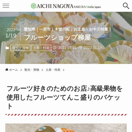
愛知県｜一宮市｜木曽川町｜お土産・お中元特集｜
2023
1/19
フルーツショップ柳屋
2022.07.01
2023.01.19
観光・買物
土産・特産
ホーム
観光・買物
土産・特産
フルーツ好きのためのお店♪高級果物を
使用したフルーツてんこ盛りのバケッ
ト