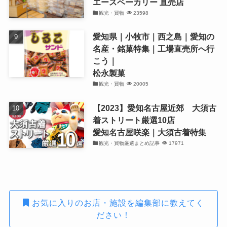
エースベーカリー 直売店
観光・買物
23598
愛知県｜小牧市｜西之島｜愛知の
名産・銘菓特集｜工場直売所へ行
こう｜
松永製菓
観光・買物
20005
【2023】愛知名古屋近郊 大須古
着ストリート厳選10店
愛知名古屋咲楽｜大須古着特集
観光・買物厳選まとめ記事
17971
お気に入りのお店・施設を編集部に教えてく
ださい！