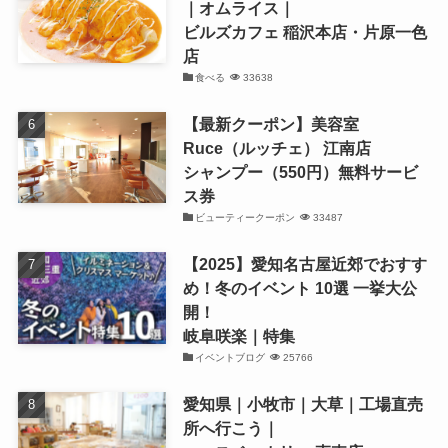
｜オムライス｜
ビルズカフェ 稲沢本店・片原一色
店
食べる
33638
【最新クーポン】美容室
Ruce（ルッチェ） 江南店
シャンプー（550円）無料サービ
ス券
ビューティークーポン
33487
【2025】愛知名古屋近郊でおすす
め！冬のイベント 10選 一挙大公
開！
岐阜咲楽｜特集
イベントブログ
25766
愛知県｜小牧市｜大草｜工場直売
所へ行こう｜