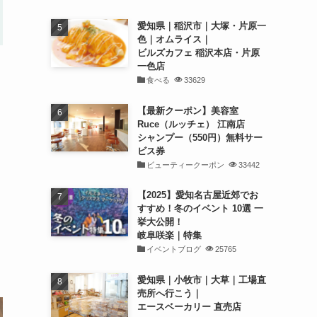
愛知県｜稲沢市｜大塚・片原一
色｜オムライス｜
ビルズカフェ 稲沢本店・片原
一色店
食べる
33629
【最新クーポン】美容室
Ruce（ルッチェ） 江南店
シャンプー（550円）無料サー
ビス券
ビューティークーポン
33442
【2025】愛知名古屋近郊でお
すすめ！冬のイベント 10選 一
挙大公開！
岐阜咲楽｜特集
イベントブログ
25765
愛知県｜小牧市｜大草｜工場直
売所へ行こう｜
エースベーカリー 直売店