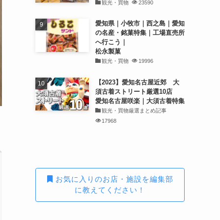
観光・買物
23590
愛知県｜小牧市｜西之島｜愛知
の名産・銘菓特集｜工場直売所
へ行こう｜
松永製菓
観光・買物
19996
【2023】愛知名古屋近郊 大
須古着ストリート厳選10店
愛知名古屋咲楽｜大須古着特集
観光・買物厳選まとめ記事
17968
お気に入りのお店・施設を編集部
に教えてください！