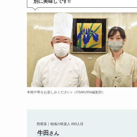
別に美味しです!!
本格中華をお楽しみください♪（©️SAKURA編集部）
西尾張｜地域の咲楽人 693人目
牛田
さん