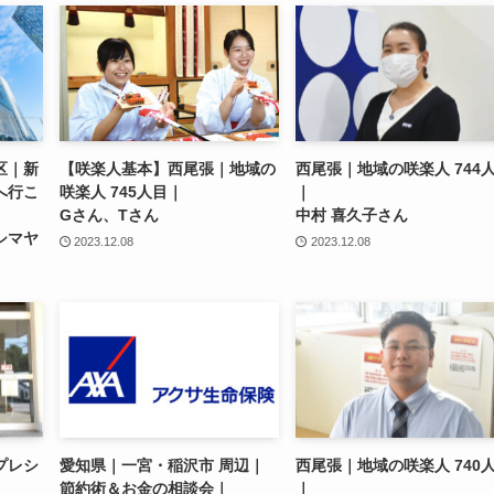
区｜新
【咲楽人基本】
西尾張｜地域の
西尾張｜地域の咲楽人 744
へ行こ
咲楽人 745人目｜
｜
Gさん、Tさん
中村 喜久子さん
シマヤ
2023.12.08
2023.12.08
プレシ
愛知県｜一宮・稲沢市 周辺｜
西尾張｜地域の咲楽人 740
節約術＆お金の相談会｜
｜