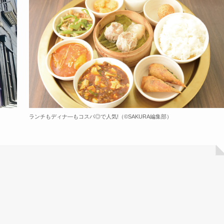
ランチもディナ―もコスパ◎で人気!（©️SAKURA編集部）