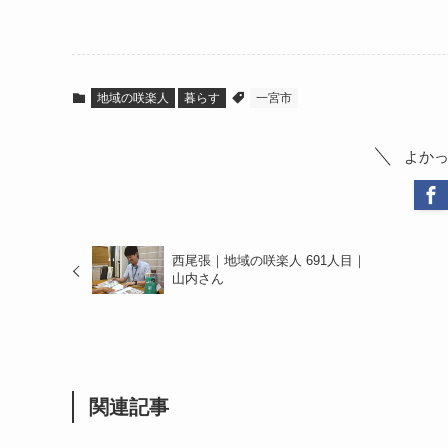
地域の咲楽人
暮らす
一宮市
よか
西尾張｜地域の咲楽人 691人目｜
山内さん
関連記事