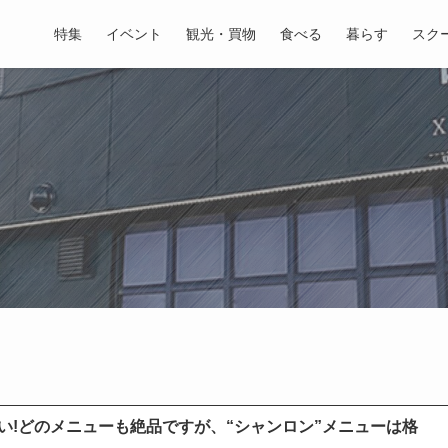
特集
イベント
観光・買物
食べる
暮らす
スク
い!どのメニューも絶品ですが、“シャンロン”メニューは格