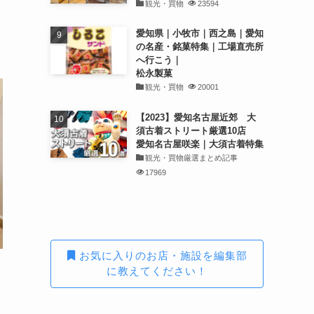
観光・買物
23594
愛知県｜小牧市｜西之島｜愛知
の名産・銘菓特集｜工場直売所
へ行こう｜
松永製菓
観光・買物
20001
【2023】愛知名古屋近郊 大
須古着ストリート厳選10店
愛知名古屋咲楽｜大須古着特集
観光・買物厳選まとめ記事
17969
お気に入りのお店・施設を編集部
に教えてください！