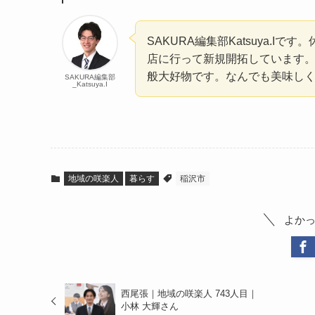
SAKURA編集部Katsuya.I
店に行って新規開拓しています
般大好物です。なんでも美味しく
SAKURA編集部
_Katsuya.I
地域の咲楽人
暮らす
稲沢市
よか
西尾張｜地域の咲楽人 743人目｜
小林 大輝さん