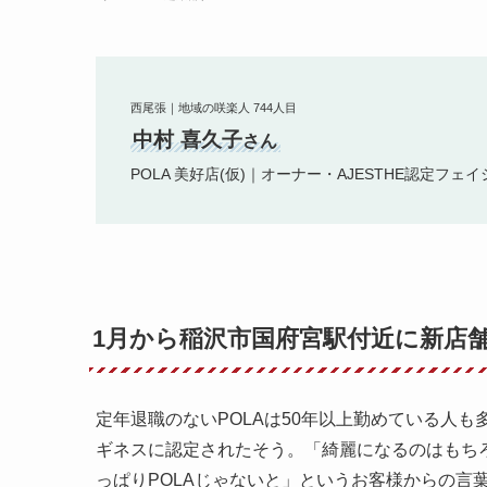
西尾張｜地域の咲楽人 744人目
中村 喜久子
さん
POLA 美好店(仮)｜オーナー・AJESTHE認定フ
1月から稲沢市国府宮駅付近に新店舗
定年退職のないPOLAは50年以上勤めている人も
ギネスに認定されたそう。「綺麗になるのはもち
っぱりPOLAじゃないと」というお客様からの言