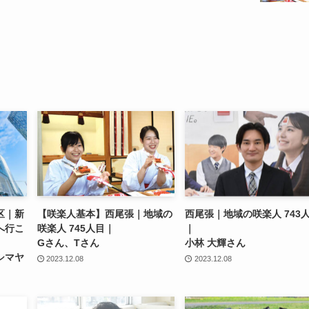
区｜新
【咲楽人基本】
西尾張｜地域の
西尾張｜地域の咲楽人 743
へ行こ
咲楽人 745人目｜
｜
Gさん、Tさん
小林 大輝さん
シマヤ
2023.12.08
2023.12.08