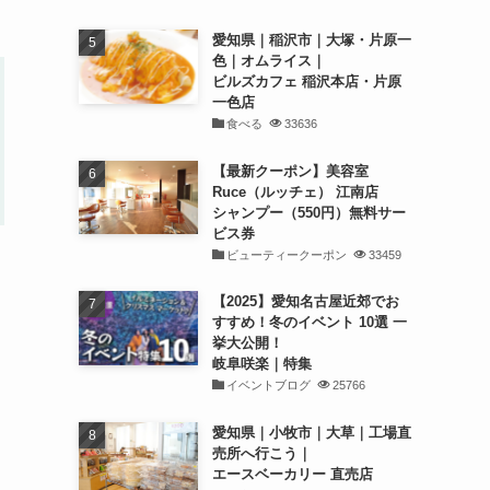
愛知県｜稲沢市｜大塚・片原一
色｜オムライス｜
ビルズカフェ 稲沢本店・片原
一色店
食べる
33636
【最新クーポン】美容室
Ruce（ルッチェ） 江南店
シャンプー（550円）無料サー
ビス券
ビューティークーポン
33459
【2025】愛知名古屋近郊でお
すすめ！冬のイベント 10選 一
挙大公開！
岐阜咲楽｜特集
イベントブログ
25766
愛知県｜小牧市｜大草｜工場直
売所へ行こう｜
エースベーカリー 直売店