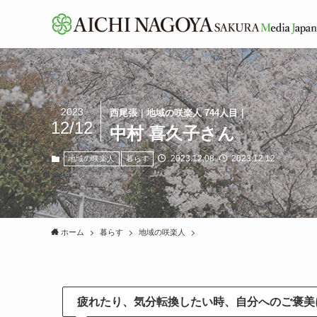
2023
西尾張｜地域の咲楽人 744人目｜
12/12
中村 喜久子さん
2023.12.08
2023.12.12
地域の咲楽人
暮らす
ホーム
暮らす
地域の咲楽人
疲れたり、気分転換したい時、自分へのご褒美