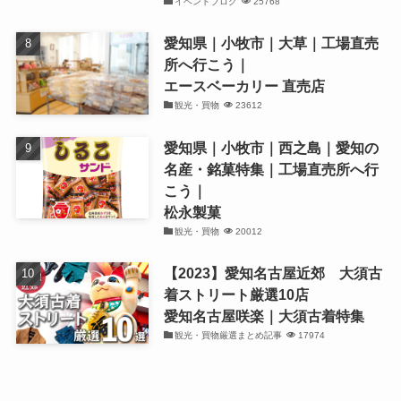
イベントブログ
25768
愛知県｜小牧市｜大草｜工場直売
所へ行こう｜
エースベーカリー 直売店
観光・買物
23612
愛知県｜小牧市｜西之島｜愛知の
名産・銘菓特集｜工場直売所へ行
こう｜
松永製菓
観光・買物
20012
【2023】愛知名古屋近郊 大須古
着ストリート厳選10店
愛知名古屋咲楽｜大須古着特集
観光・買物厳選まとめ記事
17974