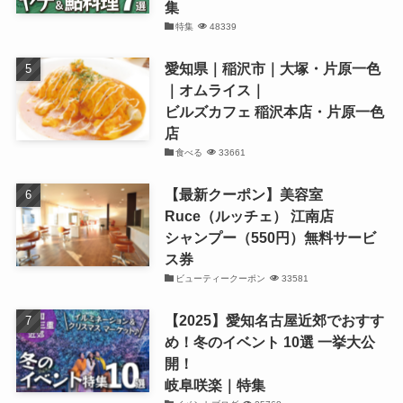
集
特集
48339
愛知県｜稲沢市｜大塚・片原一色
｜オムライス｜
ビルズカフェ 稲沢本店・片原一色
店
食べる
33661
【最新クーポン】美容室
Ruce（ルッチェ） 江南店
シャンプー（550円）無料サービ
ス券
ビューティークーポン
33581
【2025】愛知名古屋近郊でおすす
め！冬のイベント 10選 一挙大公
開！
岐阜咲楽｜特集