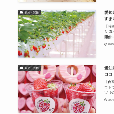
愛知
観光・買物
すま
【時
り 
開催中〜
2025
愛知
観光・買物
ココ
【自
ウト
♡（©️
2024