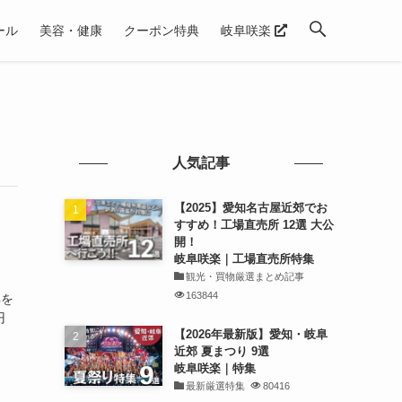
ール
美容・健康
クーポン特典
岐阜咲楽
人気記事
【2025】愛知名古屋近郊でお
すすめ！工場直売所 12選 大公
開！
岐阜咲楽｜工場直売所特集
観光・買物厳選まとめ記事
163844
典を
円
【2026年最新版】愛知・岐阜
近郊 夏まつり 9選
岐阜咲楽｜特集
最新厳選特集
80416