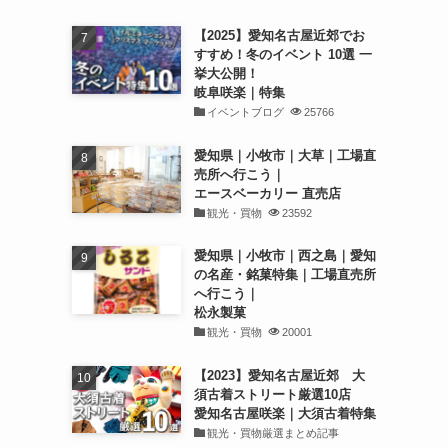
【2025】愛知名古屋近郊でお
すすめ！冬のイベント 10選 一
挙大公開！
岐阜咲楽｜特集
イベントブログ
25766
愛知県｜小牧市｜大草｜工場直
売所へ行こう｜
エースベーカリー 直売店
観光・買物
23592
愛知県｜小牧市｜西之島｜愛知
の名産・銘菓特集｜工場直売所
へ行こう｜
松永製菓
観光・買物
20001
【2023】愛知名古屋近郊 大
須古着ストリート厳選10店
愛知名古屋咲楽｜大須古着特集
観光・買物厳選まとめ記事