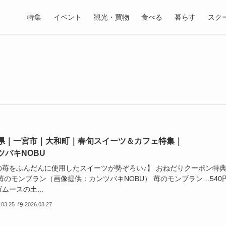
特集
イベント
観光・買物
食べる
暮らす
スク
県｜一宮市｜大和町｜春旬スイーツ＆カフェ特集｜
ツバキNOBU
の苺をふんだんに使用したスイーツが勢ぞろい♪】 おねだりクーポン特
苺のモンブラン（画像提供：カンツバキNOBU） 苺のモンブラン…540
ムースの土...
.03.25
2026.03.27