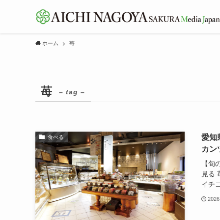
ホーム
苺
苺
– tag –
愛知
食べる
カン
【旬
見る 
イチゴ
2026