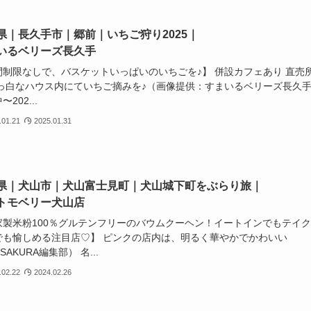
県｜長久手市｜郷前｜いちご狩り2025｜
いるベリーズ長久手
間制限なしで、バスケットいっぱいのいちごを♪】 併設カフェあり 直売
真っ白なハウス内にていちご摘みを♪（画像提供：すまいるベリーズ長久
202...
.01.21
2025.01.31
県｜犬山市｜犬山富士見町｜犬山城下町をぶらり旅｜
トモベリー犬山店
家製米粉100％グルテンフリーのバウムクーヘン！イートインでもテイ
でも愉しめる注目店♡】 ピンクの店内は、明るく華やかでかわいい
SAKURA編集部） 名...
.02.22
2024.02.26