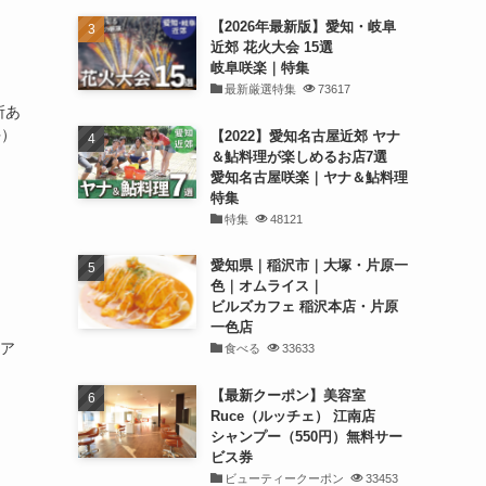
【2026年最新版】愛知・岐阜
近郊 花火大会 15選
岐阜咲楽｜特集
最新厳選特集
73617
所あ
手）
【2022】愛知名古屋近郊 ヤナ
＆鮎料理が楽しめるお店7選
愛知名古屋咲楽｜ヤナ＆鮎料理
特集
特集
48121
愛知県｜稲沢市｜大塚・片原一
色｜オムライス｜
ビルズカフェ 稲沢本店・片原
一色店
クア
食べる
33633
【最新クーポン】美容室
Ruce（ルッチェ） 江南店
シャンプー（550円）無料サー
ビス券
ビューティークーポン
33453