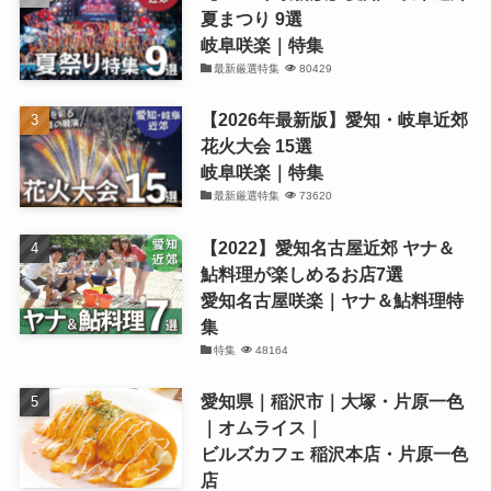
夏まつり 9選
岐阜咲楽｜特集
最新厳選特集
80429
【2026年最新版】愛知・岐阜近郊
花火大会 15選
岐阜咲楽｜特集
最新厳選特集
73620
【2022】愛知名古屋近郊 ヤナ＆
鮎料理が楽しめるお店7選
愛知名古屋咲楽｜ヤナ＆鮎料理特
集
特集
48164
愛知県｜稲沢市｜大塚・片原一色
｜オムライス｜
ビルズカフェ 稲沢本店・片原一色
店