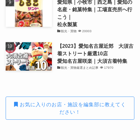
愛知県｜小牧市｜西之島｜愛知の
名産・銘菓特集｜工場直売所へ行
こう｜
松永製菓
観光・買物
20003
【2023】愛知名古屋近郊 大須古
着ストリート厳選10店
愛知名古屋咲楽｜大須古着特集
観光・買物厳選まとめ記事
17970
お気に入りのお店・施設を編集部に教えてく
ださい！