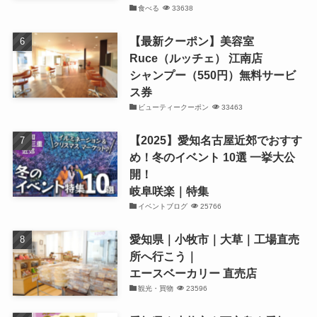
食べる
33638
【最新クーポン】美容室
Ruce（ルッチェ） 江南店
シャンプー（550円）無料サービ
ス券
ビューティークーポン
33463
【2025】愛知名古屋近郊でおすす
め！冬のイベント 10選 一挙大公
開！
岐阜咲楽｜特集
イベントブログ
25766
愛知県｜小牧市｜大草｜工場直売
所へ行こう｜
エースベーカリー 直売店
観光・買物
23596