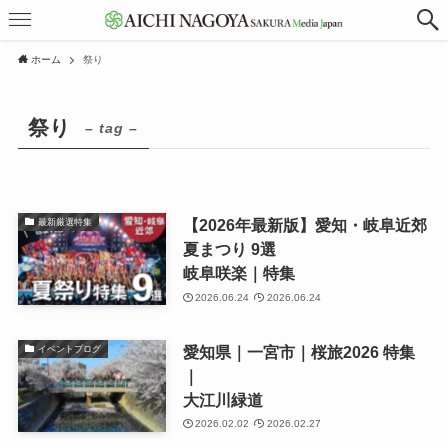
ホーム
祭り
祭り
– tag –
【2026年最新版】愛知・岐阜近郊
最新厳選特集
夏まつり 9選
岐阜咲楽｜特集
2026.06.24
2026.06.24
愛知県｜一宮市｜桜旅2026 特集
イベントブログ
｜
大江川緑道
2026.02.02
2026.02.27