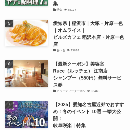
集
特集
48177
愛知県｜稲沢市｜大塚・片原一色
｜オムライス｜
ビルズカフェ 稲沢本店・片原一色
店
食べる
33638
【最新クーポン】美容室
Ruce（ルッチェ） 江南店
シャンプー（550円）無料サービ
ス券
ビューティークーポン
33463
【2025】愛知名古屋近郊でおすす
め！冬のイベント 10選 一挙大公
開！
岐阜咲楽｜特集