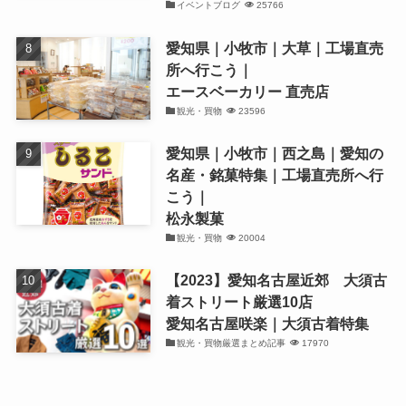
イベントブログ
25766
愛知県｜小牧市｜大草｜工場直売
所へ行こう｜
エースベーカリー 直売店
観光・買物
23596
愛知県｜小牧市｜西之島｜愛知の
名産・銘菓特集｜工場直売所へ行
こう｜
松永製菓
観光・買物
20004
【2023】愛知名古屋近郊 大須古
着ストリート厳選10店
愛知名古屋咲楽｜大須古着特集
観光・買物厳選まとめ記事
17970