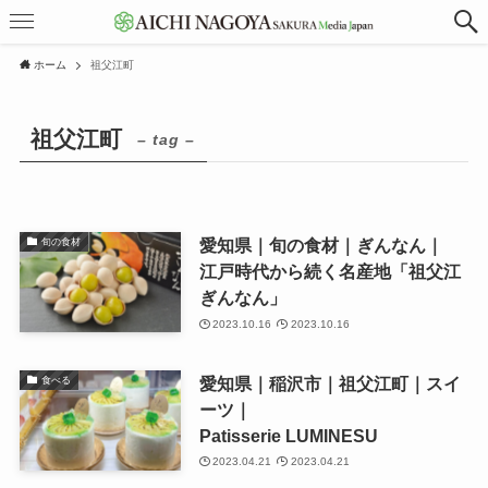
ホーム
祖父江町
祖父江町
– tag –
愛知県｜旬の食材｜ぎんなん｜
旬の食材
江戸時代から続く名産地「祖父江
ぎんなん」
2023.10.16
2023.10.16
愛知県｜稲沢市｜祖父江町｜スイ
食べる
ーツ｜
Patisserie LUMINESU
2023.04.21
2023.04.21