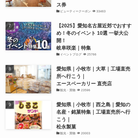
ス券
ビューティークーポン
33463
【2025】愛知名古屋近郊でおすす
め！冬のイベント 10選 一挙大公
開！
岐阜咲楽｜特集
イベントブログ
25766
愛知県｜小牧市｜大草｜工場直売
所へ行こう｜
エースベーカリー 直売店
観光・買物
23596
愛知県｜小牧市｜西之島｜愛知の
名産・銘菓特集｜工場直売所へ行
こう｜
松永製菓
観光・買物
20003