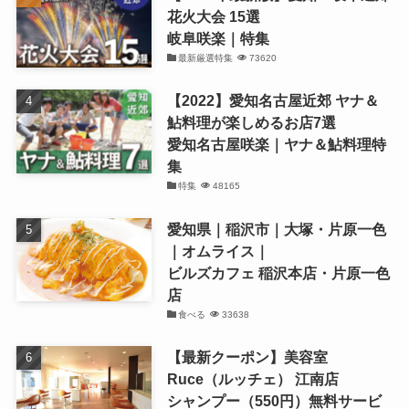
花火大会 15選
岐阜咲楽｜特集
最新厳選特集
73620
【2022】愛知名古屋近郊 ヤナ＆
鮎料理が楽しめるお店7選
愛知名古屋咲楽｜ヤナ＆鮎料理特
集
特集
48165
愛知県｜稲沢市｜大塚・片原一色
｜オムライス｜
ビルズカフェ 稲沢本店・片原一色
店
食べる
33638
【最新クーポン】美容室
Ruce（ルッチェ） 江南店
シャンプー（550円）無料サービ