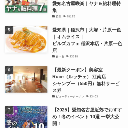
愛知名古屋咲楽｜ヤナ＆鮎料理特
集
特集
48175
愛知県｜稲沢市｜大塚・片原一色
｜オムライス｜
ビルズカフェ 稲沢本店・片原一色
店
食べる
33638
【最新クーポン】美容室
Ruce（ルッチェ） 江南店
シャンプー（550円）無料サービ
ス券
ビューティークーポン
33463
【2025】愛知名古屋近郊でおすす
め！冬のイベント 10選 一挙大公
開！