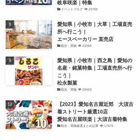
岐阜咲楽｜特集
イベントブログ
25766
愛知県｜小牧市｜大草｜工場直売
所へ行こう｜
エースベーカリー 直売店
観光・買物
23596
愛知県｜小牧市｜西之島｜愛知の
名産・銘菓特集｜工場直売所へ行
こう｜
松永製菓
観光・買物
20003
【2023】愛知名古屋近郊 大須古
着ストリート厳選10店
愛知名古屋咲楽｜大須古着特集
観光・買物厳選まとめ記事
17970