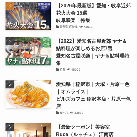
【2026年最新版】愛知・岐阜近郊
花火大会 15選
岐阜咲楽｜特集
最新厳選特集
73612
【2022】愛知名古屋近郊 ヤナ＆
鮎料理が楽しめるお店7選
愛知名古屋咲楽｜ヤナ＆鮎料理特
集
特集
48096
愛知県｜稲沢市｜大塚・片原一色
｜オムライス｜
ビルズカフェ 稲沢本店・片原一色
店
食べる
33632
【最新クーポン】美容室
Ruce（ルッチェ） 江南店