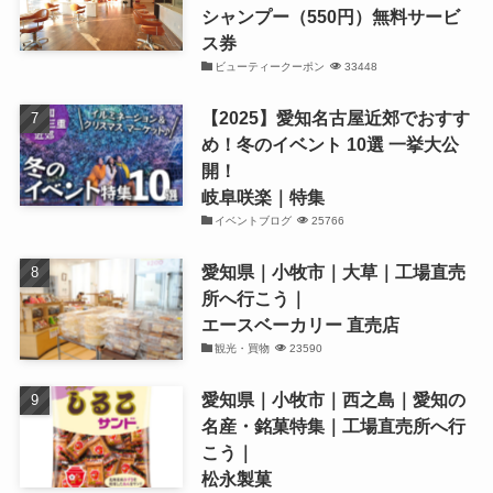
シャンプー（550円）無料サービ
ス券
ビューティークーポン
33448
【2025】愛知名古屋近郊でおすす
め！冬のイベント 10選 一挙大公
開！
岐阜咲楽｜特集
イベントブログ
25766
愛知県｜小牧市｜大草｜工場直売
所へ行こう｜
エースベーカリー 直売店
観光・買物
23590
愛知県｜小牧市｜西之島｜愛知の
名産・銘菓特集｜工場直売所へ行
こう｜
松永製菓