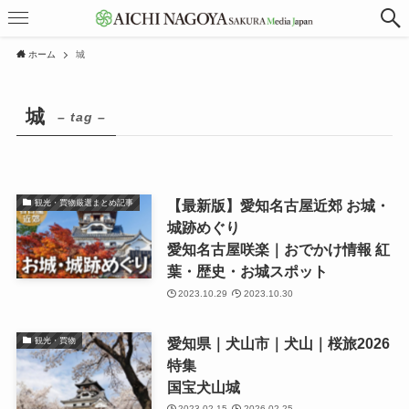
ホーム
城
城
– tag –
【最新版】愛知名古屋近郊 お城・
観光・買物厳選まとめ記事
城跡めぐり
愛知名古屋咲楽｜おでかけ情報 紅
葉・歴史・お城スポット
2023.10.29
2023.10.30
愛知県｜犬山市｜犬山｜桜旅2026
観光・買物
特集
国宝犬山城
2023.02.15
2026.02.25