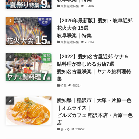
最新厳選特集
80486
【2026年最新版】愛知・岐阜近郊
花火大会 15選
岐阜咲楽｜特集
最新厳選特集
73634
【2022】愛知名古屋近郊 ヤナ＆
鮎料理が楽しめるお店7選
愛知名古屋咲楽｜ヤナ＆鮎料理特
集
特集
48314
愛知県｜稲沢市｜大塚・片原一色
｜オムライス｜
ビルズカフェ 稲沢本店・片原一色
店
食べる
33657