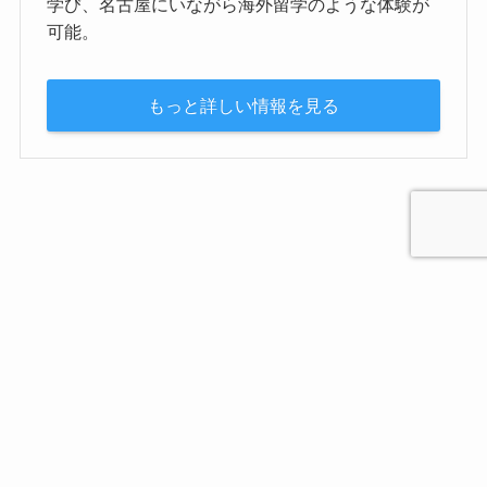
学び、名古屋にいながら海外留学のような体験が
可能。
もっと詳しい情報を見る
プライバシーポリシー
お問合せ
マガジン咲楽（Sakura）について
運営会社
©
2021 愛知名古屋咲楽（さくら）SAKURA MediaJapan. All Rights
Reserved.