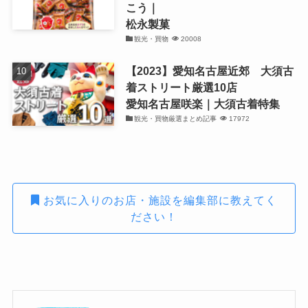
こう｜
松永製菓
観光・買物
20008
【2023】愛知名古屋近郊 大須古
着ストリート厳選10店
愛知名古屋咲楽｜大須古着特集
観光・買物厳選まとめ記事
17972
お気に入りのお店・施設を編集部に教えてく
ださい！