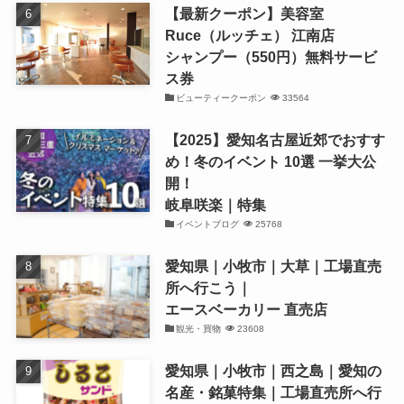
【最新クーポン】美容室
Ruce（ルッチェ） 江南店
シャンプー（550円）無料サービ
ス券
ビューティークーポン
33564
【2025】愛知名古屋近郊でおすす
め！冬のイベント 10選 一挙大公
開！
岐阜咲楽｜特集
イベントブログ
25768
愛知県｜小牧市｜大草｜工場直売
所へ行こう｜
エースベーカリー 直売店
観光・買物
23608
愛知県｜小牧市｜西之島｜愛知の
名産・銘菓特集｜工場直売所へ行