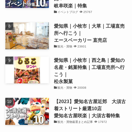
岐阜咲楽｜特集
イベントブログ
25767
愛知県｜小牧市｜大草｜工場直売
所へ行こう｜
エースベーカリー 直売店
観光・買物
23601
愛知県｜小牧市｜西之島｜愛知の
名産・銘菓特集｜工場直売所へ行
こう｜
松永製菓
観光・買物
20008
【2023】愛知名古屋近郊 大須古
着ストリート厳選10店
愛知名古屋咲楽｜大須古着特集
観光・買物厳選まとめ記事
17972