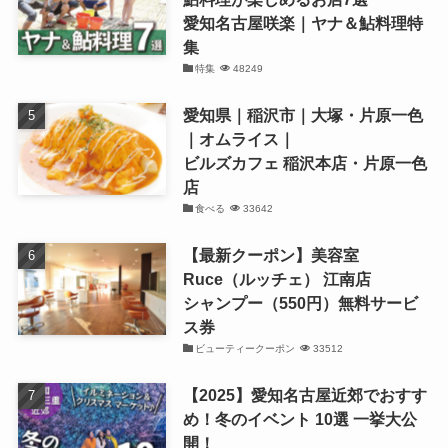
愛知名古屋咲楽｜ヤナ＆鮎料理特
集
特集
48249
愛知県｜稲沢市｜大塚・片原一色
｜オムライス｜
ビルズカフェ 稲沢本店・片原一色
店
食べる
33642
【最新クーポン】美容室
Ruce（ルッチェ） 江南店
シャンプー（550円）無料サービ
ス券
ビューティークーポン
33512
【2025】愛知名古屋近郊でおすす
め！冬のイベント 10選 一挙大公
開！