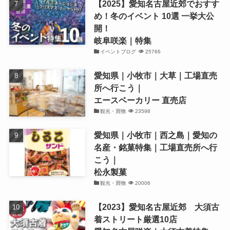
【2025】愛知名古屋近郊でおすす
め！冬のイベント 10選 一挙大公
開！
岐阜咲楽｜特集
イベントブログ
25766
愛知県｜小牧市｜大草｜工場直売
所へ行こう｜
エースベーカリー 直売店
観光・買物
23598
愛知県｜小牧市｜西之島｜愛知の
名産・銘菓特集｜工場直売所へ行
こう｜
松永製菓
観光・買物
20006
【2023】愛知名古屋近郊 大須古
着ストリート厳選10店