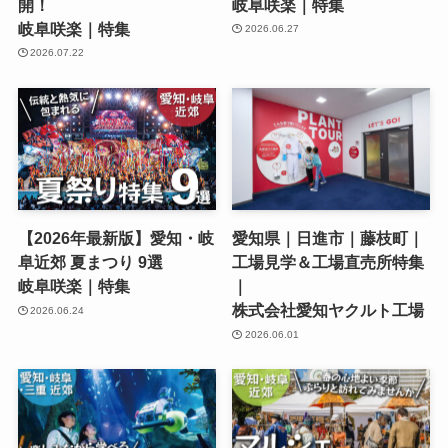
開！
岐阜咲楽｜特集
岐阜咲楽｜特集
2026.06.27
2026.07.22
【2026年最新版】愛知・岐
愛知県｜日進市｜藤枝町｜
阜近郊 夏まつり 9選
工場見学＆工場直売所特集
岐阜咲楽｜特集
｜
株式会社愛知ヤクルト工場
2026.06.24
2026.06.01