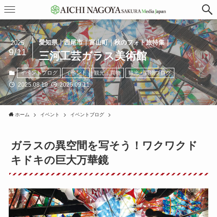
愛知県｜西尾市｜富山町｜秋のフォト旅特集｜
2025
9/11
三河工芸ガラス美術館
イベントブログ
イベント
観光・買物
観光・買物ブログ
2025.08.19
2025.09.11
ホーム
イベント
イベントブログ
ガラスの異空間を写そう！ワクワクド
キドキの巨大万華鏡