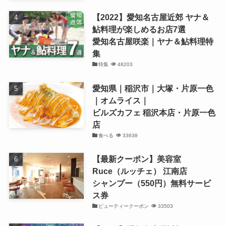
【2022】愛知名古屋近郊 ヤナ＆
鮎料理が楽しめるお店7選
愛知名古屋咲楽｜ヤナ＆鮎料理特
集
特集
48203
愛知県｜稲沢市｜大塚・片原一色
｜オムライス｜
ビルズカフェ 稲沢本店・片原一色
店
食べる
33638
【最新クーポン】美容室
Ruce（ルッチェ） 江南店
シャンプー（550円）無料サービ
ス券
ビューティークーポン
33503