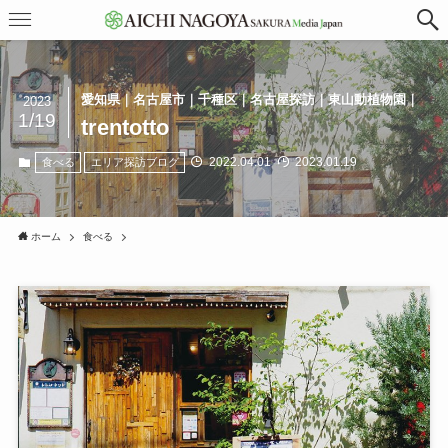
愛知県｜名古屋市｜千種区｜名古屋探訪｜東山動植物園｜
2023
1/19
trentotto
2022.04.01
2023.01.19
食べる
エリア探訪ブログ
ホーム
食べる