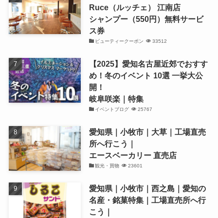
Ruce（ルッチェ） 江南店
シャンプー（550円）無料サービ
ス券
ビューティークーポン
33512
【2025】愛知名古屋近郊でおすす
め！冬のイベント 10選 一挙大公
開！
岐阜咲楽｜特集
イベントブログ
25767
愛知県｜小牧市｜大草｜工場直売
所へ行こう｜
エースベーカリー 直売店
観光・買物
23601
愛知県｜小牧市｜西之島｜愛知の
名産・銘菓特集｜工場直売所へ行
こう｜