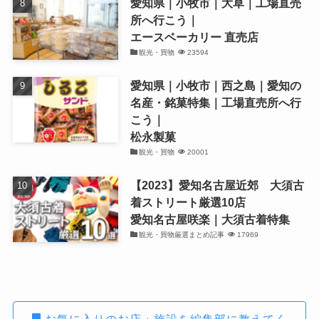
愛知県｜小牧市｜大草｜工場直売
所へ行こう｜
エースベーカリー 直売店
観光・買物
23594
愛知県｜小牧市｜西之島｜愛知の
名産・銘菓特集｜工場直売所へ行
こう｜
松永製菓
観光・買物
20001
【2023】愛知名古屋近郊 大須古
着ストリート厳選10店
愛知名古屋咲楽｜大須古着特集
観光・買物厳選まとめ記事
17969
お気に入りのお店・施設を編集部に教えてく