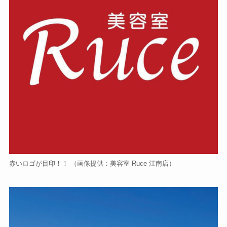
赤いロゴが目印！！ （画像提供：美容室 Ruce 江南店）