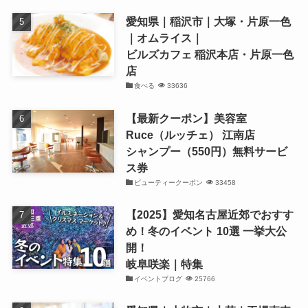
愛知県｜稲沢市｜大塚・片原一色
｜オムライス｜
ビルズカフェ 稲沢本店・片原一色
店
食べる
33636
【最新クーポン】美容室
Ruce（ルッチェ） 江南店
シャンプー（550円）無料サービ
ス券
ビューティークーポン
33458
【2025】愛知名古屋近郊でおすす
め！冬のイベント 10選 一挙大公
開！
岐阜咲楽｜特集
イベントブログ
25766