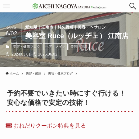
愛知県｜江南市｜村久野町｜美容・ヘサロン｜
2026
6/02
美容室 Ruce（ルッチェ） 江南店
美容・健康ブログ
ヘア・メイク
美容・健康
2024.03.01
2026.06.02
ホーム
美容・健康
美容・健康ブログ
予約不要でいきたい時にすぐ行ける！
安心な価格で安定の技術！
おねだりクーポン特典を見る