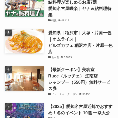
鮎料理が楽しめるお店7選
愛知名古屋咲楽｜ヤナ＆鮎料理特
集
特集
48117
愛知県｜稲沢市｜大塚・片原一色
｜オムライス｜
ビルズカフェ 稲沢本店・片原一色
店
食べる
33633
【最新クーポン】美容室
Ruce（ルッチェ） 江南店
シャンプー（550円）無料サービ
ス券
ビューティークーポン
33453
【2025】愛知名古屋近郊でおすす
め！冬のイベント 10選 一挙大公