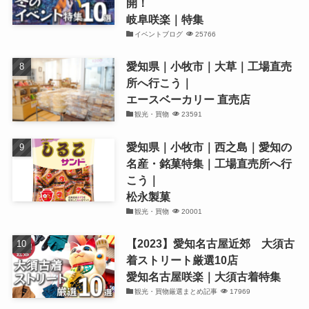
開！
岐阜咲楽｜特集
イベントブログ
25766
愛知県｜小牧市｜大草｜工場直売
所へ行こう｜
エースベーカリー 直売店
観光・買物
23591
愛知県｜小牧市｜西之島｜愛知の
名産・銘菓特集｜工場直売所へ行
こう｜
松永製菓
観光・買物
20001
【2023】愛知名古屋近郊 大須古
着ストリート厳選10店
愛知名古屋咲楽｜大須古着特集
観光・買物厳選まとめ記事
17969