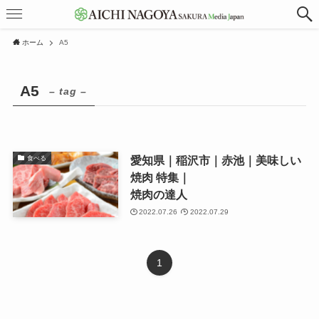
ホーム
A5
A5
– tag –
愛知県｜稲沢市｜赤池｜美味しい
食べる
焼肉 特集｜
焼肉の達人
2022.07.26
2022.07.29
1