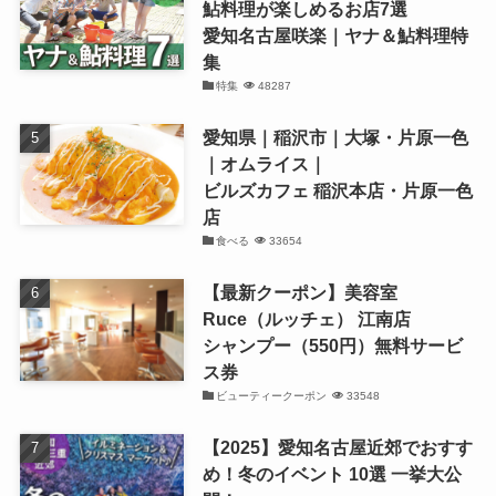
鮎料理が楽しめるお店7選
愛知名古屋咲楽｜ヤナ＆鮎料理特
集
特集
48287
愛知県｜稲沢市｜大塚・片原一色
｜オムライス｜
ビルズカフェ 稲沢本店・片原一色
店
食べる
33654
【最新クーポン】美容室
Ruce（ルッチェ） 江南店
シャンプー（550円）無料サービ
ス券
ビューティークーポン
33548
【2025】愛知名古屋近郊でおすす
め！冬のイベント 10選 一挙大公