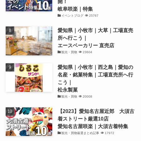
開！
岐阜咲楽｜特集
イベントブログ
25767
愛知県｜小牧市｜大草｜工場直売
所へ行こう｜
エースベーカリー 直売店
観光・買物
23604
愛知県｜小牧市｜西之島｜愛知の
名産・銘菓特集｜工場直売所へ行
こう｜
松永製菓
観光・買物
20008
【2023】愛知名古屋近郊 大須古
着ストリート厳選10店
愛知名古屋咲楽｜大須古着特集
観光・買物厳選まとめ記事
17972