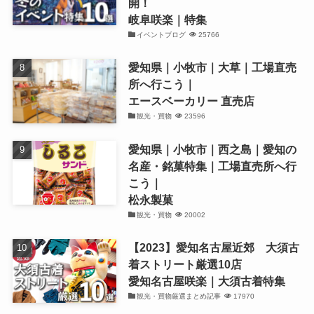
開！
岐阜咲楽｜特集
イベントブログ
25766
愛知県｜小牧市｜大草｜工場直売
所へ行こう｜
エースベーカリー 直売店
観光・買物
23596
愛知県｜小牧市｜西之島｜愛知の
名産・銘菓特集｜工場直売所へ行
こう｜
松永製菓
観光・買物
20002
【2023】愛知名古屋近郊 大須古
着ストリート厳選10店
愛知名古屋咲楽｜大須古着特集
観光・買物厳選まとめ記事
17970