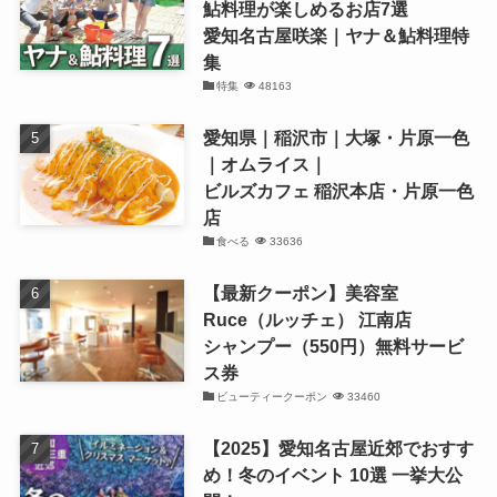
鮎料理が楽しめるお店7選
愛知名古屋咲楽｜ヤナ＆鮎料理特
集
特集
48163
愛知県｜稲沢市｜大塚・片原一色
｜オムライス｜
ビルズカフェ 稲沢本店・片原一色
店
食べる
33636
【最新クーポン】美容室
Ruce（ルッチェ） 江南店
シャンプー（550円）無料サービ
ス券
ビューティークーポン
33460
【2025】愛知名古屋近郊でおすす
め！冬のイベント 10選 一挙大公