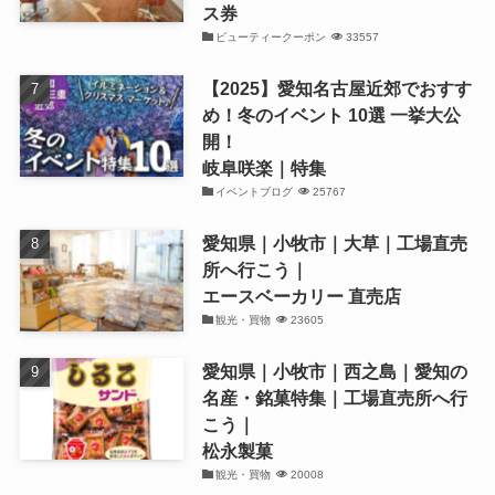
ス券
ビューティークーポン
33557
【2025】愛知名古屋近郊でおすす
め！冬のイベント 10選 一挙大公
開！
岐阜咲楽｜特集
イベントブログ
25767
愛知県｜小牧市｜大草｜工場直売
所へ行こう｜
エースベーカリー 直売店
観光・買物
23605
愛知県｜小牧市｜西之島｜愛知の
名産・銘菓特集｜工場直売所へ行
こう｜
松永製菓
観光・買物
20008