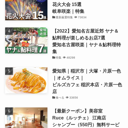
花火大会 15選
岐阜咲楽｜特集
最新厳選特集
73634
【2022】愛知名古屋近郊 ヤナ＆
鮎料理が楽しめるお店7選
愛知名古屋咲楽｜ヤナ＆鮎料理特
集
特集
48298
愛知県｜稲沢市｜大塚・片原一色
｜オムライス｜
ビルズカフェ 稲沢本店・片原一色
店
食べる
33656
【最新クーポン】美容室
Ruce（ルッチェ） 江南店
シャンプー（550円）無料サービ