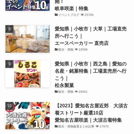
開！
岐阜咲楽｜特集
イベントブログ
25766
愛知県｜小牧市｜大草｜工場直売
所へ行こう｜
エースベーカリー 直売店
観光・買物
23596
愛知県｜小牧市｜西之島｜愛知の
名産・銘菓特集｜工場直売所へ行
こう｜
松永製菓
観光・買物
20001
【2023】愛知名古屋近郊 大須古
着ストリート厳選10店
愛知名古屋咲楽｜大須古着特集
観光・買物厳選まとめ記事
17970