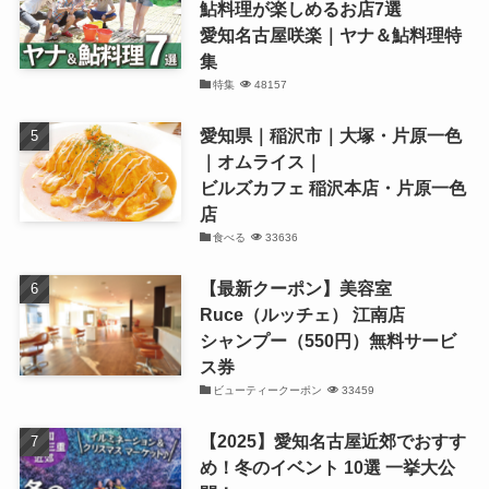
鮎料理が楽しめるお店7選
愛知名古屋咲楽｜ヤナ＆鮎料理特
集
特集
48157
愛知県｜稲沢市｜大塚・片原一色
｜オムライス｜
ビルズカフェ 稲沢本店・片原一色
店
食べる
33636
【最新クーポン】美容室
Ruce（ルッチェ） 江南店
シャンプー（550円）無料サービ
ス券
ビューティークーポン
33459
【2025】愛知名古屋近郊でおすす
め！冬のイベント 10選 一挙大公