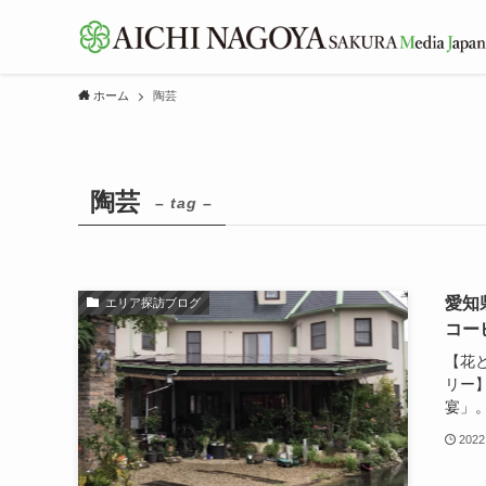
ホーム
陶芸
陶芸
– tag –
愛知
エリア探訪ブログ
コー
【花
リー
宴」。
2022