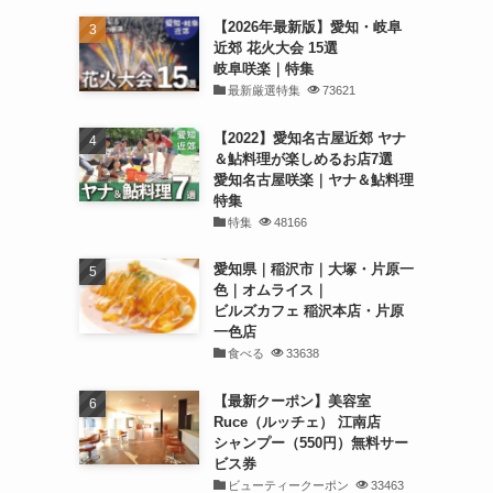
【2026年最新版】愛知・岐阜
近郊 花火大会 15選
岐阜咲楽｜特集
最新厳選特集
73621
【2022】愛知名古屋近郊 ヤナ
＆鮎料理が楽しめるお店7選
愛知名古屋咲楽｜ヤナ＆鮎料理
特集
特集
48166
愛知県｜稲沢市｜大塚・片原一
色｜オムライス｜
ビルズカフェ 稲沢本店・片原
一色店
食べる
33638
【最新クーポン】美容室
Ruce（ルッチェ） 江南店
シャンプー（550円）無料サー
ビス券
ビューティークーポン
33463