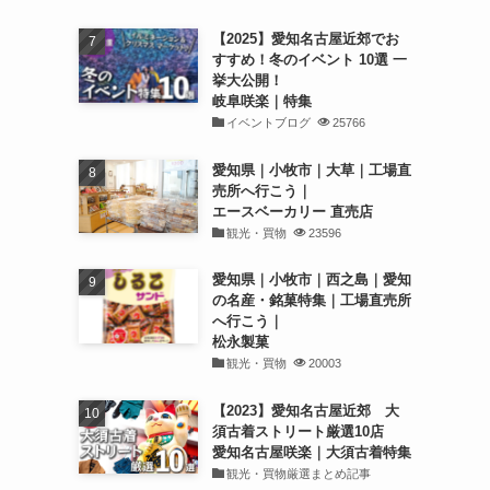
【2025】愛知名古屋近郊でお
すすめ！冬のイベント 10選 一
挙大公開！
岐阜咲楽｜特集
イベントブログ
25766
愛知県｜小牧市｜大草｜工場直
売所へ行こう｜
エースベーカリー 直売店
観光・買物
23596
愛知県｜小牧市｜西之島｜愛知
の名産・銘菓特集｜工場直売所
へ行こう｜
松永製菓
観光・買物
20003
【2023】愛知名古屋近郊 大
須古着ストリート厳選10店
愛知名古屋咲楽｜大須古着特集
観光・買物厳選まとめ記事