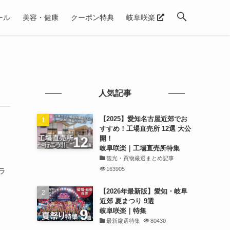
ール
美容・健康
クーポン特典
岐阜咲楽
人気記事
【2025】愛知名古屋近郊でお
すすめ！工場直売所 12選 大公
開！
岐阜咲楽｜工場直売所特集
観光・買物厳選まとめ記事
163905
ラ
【2026年最新版】愛知・岐阜
近郊 夏まつり 9選
岐阜咲楽｜特集
最新厳選特集
80430