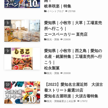
開！
岐阜咲楽｜特集
イベントブログ
25768
愛知県｜小牧市｜大草｜工場直売
所へ行こう｜
エースベーカリー 直売店
観光・買物
23606
愛知県｜小牧市｜西之島｜愛知の
名産・銘菓特集｜工場直売所へ行
こう｜
松永製菓
観光・買物
20008
【2023】愛知名古屋近郊 大須古
着ストリート厳選10店
愛知名古屋咲楽｜大須古着特集
観光・買物厳選まとめ記事
17972