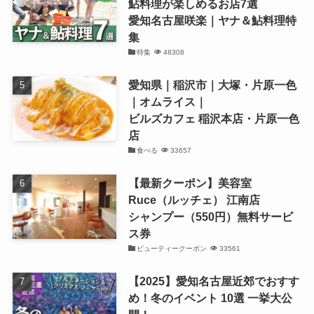
鮎料理が楽しめるお店7選
愛知名古屋咲楽｜ヤナ＆鮎料理特
集
特集
48308
愛知県｜稲沢市｜大塚・片原一色
｜オムライス｜
ビルズカフェ 稲沢本店・片原一色
店
食べる
33657
【最新クーポン】美容室
Ruce（ルッチェ） 江南店
シャンプー（550円）無料サービ
ス券
ビューティークーポン
33561
【2025】愛知名古屋近郊でおすす
め！冬のイベント 10選 一挙大公