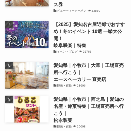
ス券
ビューティークーポン
33559
【2025】愛知名古屋近郊でおすす
め！冬のイベント 10選 一挙大公
開！
岐阜咲楽｜特集
イベントブログ
25768
愛知県｜小牧市｜大草｜工場直売
所へ行こう｜
エースベーカリー 直売店
観光・買物
23606
愛知県｜小牧市｜西之島｜愛知の
名産・銘菓特集｜工場直売所へ行
こう｜
松永製菓
観光・買物
20008