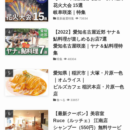
花火大会 15選
岐阜咲楽｜特集
最新厳選特集
73634
【2022】愛知名古屋近郊 ヤナ＆
鮎料理が楽しめるお店7選
愛知名古屋咲楽｜ヤナ＆鮎料理特
集
特集
48304
愛知県｜稲沢市｜大塚・片原一色
｜オムライス｜
ビルズカフェ 稲沢本店・片原一色
店
食べる
33657
【最新クーポン】美容室
Ruce（ルッチェ） 江南店
シャンプー（550円）無料サービ