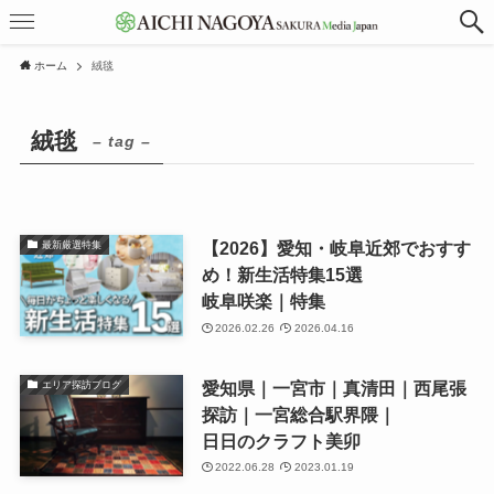
ホーム
絨毯
絨毯
– tag –
【2026】愛知・岐阜近郊でおすす
最新厳選特集
め！新生活特集15選
岐阜咲楽｜特集
2026.02.26
2026.04.16
愛知県｜一宮市｜真清田｜西尾張
エリア探訪ブログ
探訪｜一宮総合駅界隈｜
日日のクラフト美卯
2022.06.28
2023.01.19