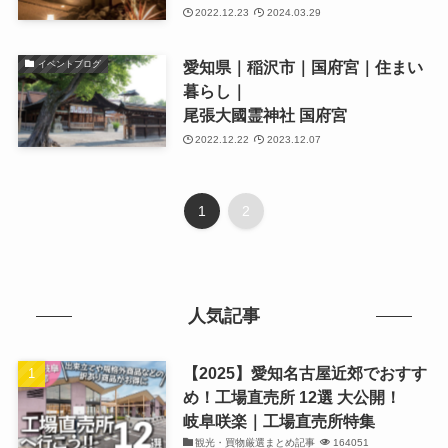
2022.12.23
2024.03.29
愛知県｜稲沢市｜国府宮｜住まい
イベントブログ
暮らし｜
尾張大國霊神社 国府宮
2022.12.22
2023.12.07
1
2
人気記事
【2025】愛知名古屋近郊でおすす
め！工場直売所 12選 大公開！
岐阜咲楽｜工場直売所特集
観光・買物厳選まとめ記事
164051