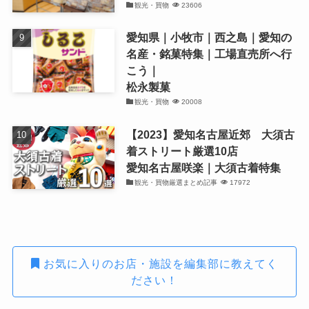
観光・買物
23606
愛知県｜小牧市｜西之島｜愛知の
名産・銘菓特集｜工場直売所へ行
こう｜
松永製菓
観光・買物
20008
【2023】愛知名古屋近郊 大須古
着ストリート厳選10店
愛知名古屋咲楽｜大須古着特集
観光・買物厳選まとめ記事
17972
お気に入りのお店・施設を編集部に教えてく
ださい！