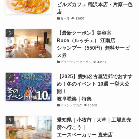
ビルズカフェ 稲沢本店・片原一色
店
食べる
33657
【最新クーポン】美容室
Ruce（ルッチェ） 江南店
シャンプー（550円）無料サービ
ス券
ビューティークーポン
33561
【2025】愛知名古屋近郊でおすす
め！冬のイベント 10選 一挙大公
開！
岐阜咲楽｜特集
イベントブログ
25768
愛知県｜小牧市｜大草｜工場直売
所へ行こう｜
エースベーカリー 直売店