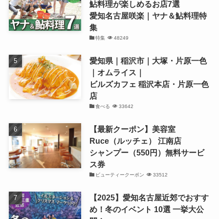
鮎料理が楽しめるお店7選
愛知名古屋咲楽｜ヤナ＆鮎料理特
集
特集
48249
愛知県｜稲沢市｜大塚・片原一色
｜オムライス｜
ビルズカフェ 稲沢本店・片原一色
店
食べる
33642
【最新クーポン】美容室
Ruce（ルッチェ） 江南店
シャンプー（550円）無料サービ
ス券
ビューティークーポン
33512
【2025】愛知名古屋近郊でおすす
め！冬のイベント 10選 一挙大公