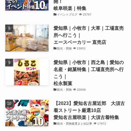
開！
岐阜咲楽｜特集
イベントブログ
25767
愛知県｜小牧市｜大草｜工場直売
所へ行こう｜
エースベーカリー 直売店
観光・買物
23601
愛知県｜小牧市｜西之島｜愛知の
名産・銘菓特集｜工場直売所へ行
こう｜
松永製菓
観光・買物
20008
【2023】愛知名古屋近郊 大須古
着ストリート厳選10店
愛知名古屋咲楽｜大須古着特集
観光・買物厳選まとめ記事
17972