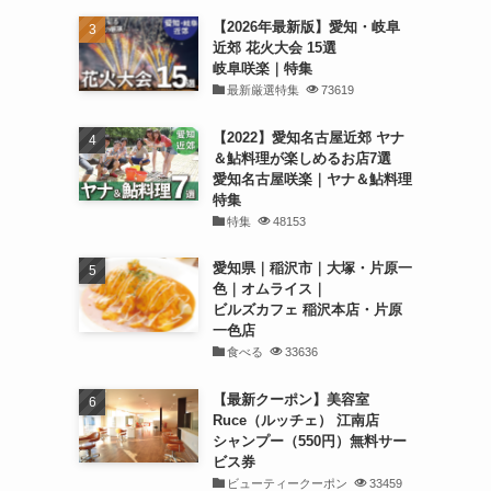
【2026年最新版】愛知・岐阜
近郊 花火大会 15選
岐阜咲楽｜特集
最新厳選特集
73619
【2022】愛知名古屋近郊 ヤナ
＆鮎料理が楽しめるお店7選
愛知名古屋咲楽｜ヤナ＆鮎料理
特集
特集
48153
愛知県｜稲沢市｜大塚・片原一
色｜オムライス｜
ビルズカフェ 稲沢本店・片原
一色店
食べる
33636
【最新クーポン】美容室
Ruce（ルッチェ） 江南店
シャンプー（550円）無料サー
ビス券
ビューティークーポン
33459