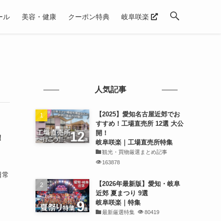
ール
美容・健康
クーポン特典
岐阜咲楽
人気記事
【2025】愛知名古屋近郊でお
すすめ！工場直売所 12選 大公
開！
！
岐阜咲楽｜工場直売所特集
観光・買物厳選まとめ記事
163878
】
日常
【2026年最新版】愛知・岐阜
近郊 夏まつり 9選
岐阜咲楽｜特集
最新厳選特集
80419