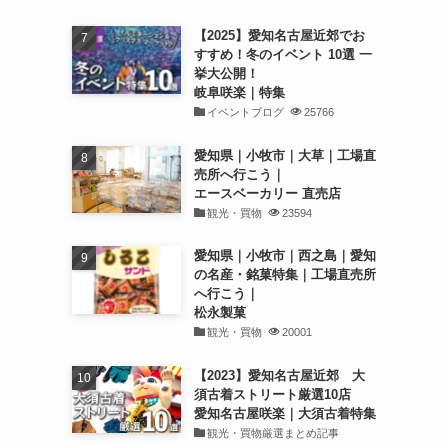
【2025】愛知名古屋近郊でお
すすめ！冬のイベント 10選 一
挙大公開！
岐阜咲楽｜特集
イベントブログ
25766
愛知県｜小牧市｜大草｜工場直
売所へ行こう｜
エースベーカリー 直売店
観光・買物
23594
愛知県｜小牧市｜西之島｜愛知
の名産・銘菓特集｜工場直売所
へ行こう｜
松永製菓
観光・買物
20001
【2023】愛知名古屋近郊 大
須古着ストリート厳選10店
愛知名古屋咲楽｜大須古着特集
観光・買物厳選まとめ記事