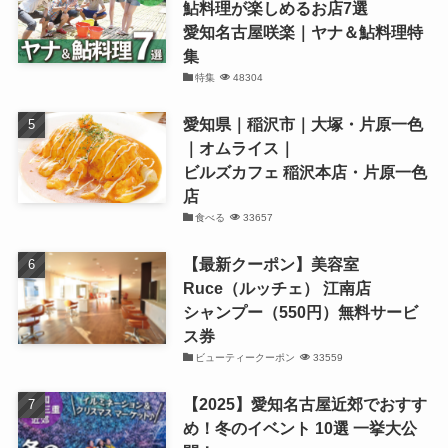
鮎料理が楽しめるお店7選
愛知名古屋咲楽｜ヤナ＆鮎料理特
集
特集
48304
愛知県｜稲沢市｜大塚・片原一色
｜オムライス｜
ビルズカフェ 稲沢本店・片原一色
店
食べる
33657
【最新クーポン】美容室
Ruce（ルッチェ） 江南店
シャンプー（550円）無料サービ
ス券
ビューティークーポン
33559
【2025】愛知名古屋近郊でおすす
め！冬のイベント 10選 一挙大公