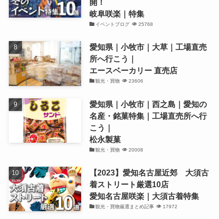
開！
岐阜咲楽｜特集
イベントブログ
25768
愛知県｜小牧市｜大草｜工場直売
所へ行こう｜
エースベーカリー 直売店
観光・買物
23606
愛知県｜小牧市｜西之島｜愛知の
名産・銘菓特集｜工場直売所へ行
こう｜
松永製菓
観光・買物
20008
【2023】愛知名古屋近郊 大須古
着ストリート厳選10店
愛知名古屋咲楽｜大須古着特集
観光・買物厳選まとめ記事
17972