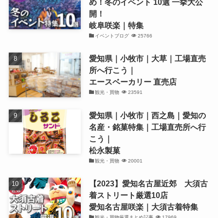
め！冬のイベント 10選 一挙大公
開！
岐阜咲楽｜特集
イベントブログ
25766
愛知県｜小牧市｜大草｜工場直売
所へ行こう｜
エースベーカリー 直売店
観光・買物
23591
愛知県｜小牧市｜西之島｜愛知の
名産・銘菓特集｜工場直売所へ行
こう｜
松永製菓
観光・買物
20001
【2023】愛知名古屋近郊 大須古
着ストリート厳選10店
愛知名古屋咲楽｜大須古着特集
観光・買物厳選まとめ記事
17969