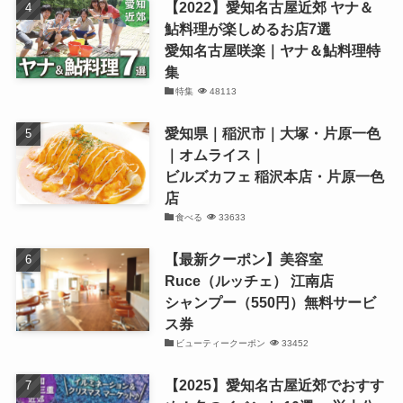
【2022】愛知名古屋近郊 ヤナ＆
鮎料理が楽しめるお店7選
愛知名古屋咲楽｜ヤナ＆鮎料理特
集
特集
48113
愛知県｜稲沢市｜大塚・片原一色
｜オムライス｜
ビルズカフェ 稲沢本店・片原一色
店
食べる
33633
【最新クーポン】美容室
Ruce（ルッチェ） 江南店
シャンプー（550円）無料サービ
ス券
ビューティークーポン
33452
【2025】愛知名古屋近郊でおすす