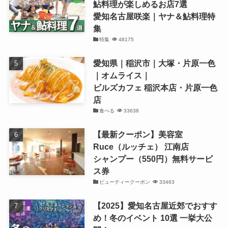
鮎料理が楽しめるお店7選
愛知名古屋咲楽｜ヤナ＆鮎料理特
集
特集
48175
愛知県｜稲沢市｜大塚・片原一色
｜オムライス｜
ビルズカフェ 稲沢本店・片原一色
店
食べる
33638
【最新クーポン】美容室
Ruce（ルッチェ） 江南店
シャンプー（550円）無料サービ
ス券
ビューティークーポン
33463
【2025】愛知名古屋近郊でおすす
め！冬のイベント 10選 一挙大公