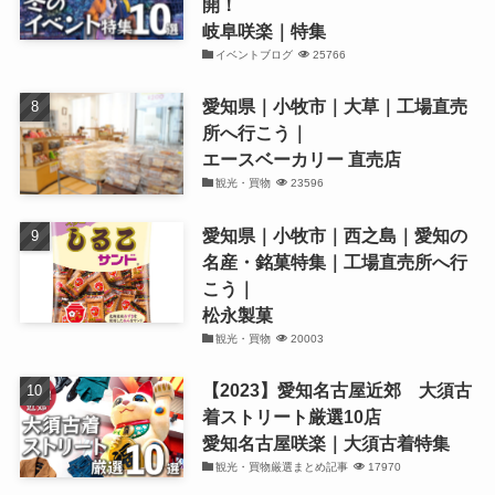
開！
岐阜咲楽｜特集
イベントブログ
25766
愛知県｜小牧市｜大草｜工場直売
所へ行こう｜
エースベーカリー 直売店
観光・買物
23596
愛知県｜小牧市｜西之島｜愛知の
名産・銘菓特集｜工場直売所へ行
こう｜
松永製菓
観光・買物
20003
【2023】愛知名古屋近郊 大須古
着ストリート厳選10店
愛知名古屋咲楽｜大須古着特集
観光・買物厳選まとめ記事
17970