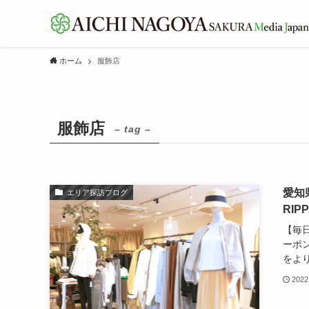
ホーム
服飾店
服飾店
– tag –
愛知
エリア探訪ブログ
RIP
【毎
ーポ
をより
2022