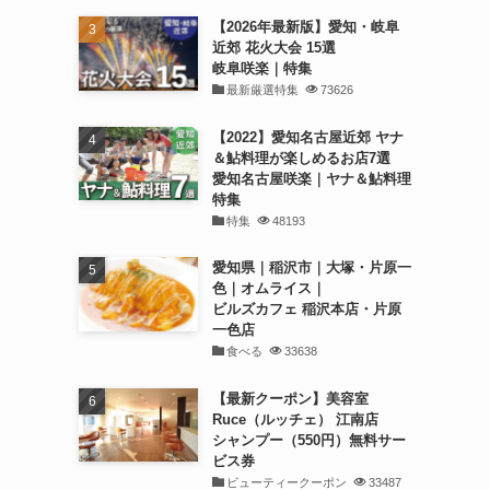
【2026年最新版】愛知・岐阜
近郊 花火大会 15選
岐阜咲楽｜特集
最新厳選特集
73626
【2022】愛知名古屋近郊 ヤナ
＆鮎料理が楽しめるお店7選
愛知名古屋咲楽｜ヤナ＆鮎料理
特集
特集
48193
愛知県｜稲沢市｜大塚・片原一
色｜オムライス｜
ビルズカフェ 稲沢本店・片原
一色店
食べる
33638
【最新クーポン】美容室
Ruce（ルッチェ） 江南店
シャンプー（550円）無料サー
ビス券
ビューティークーポン
33487