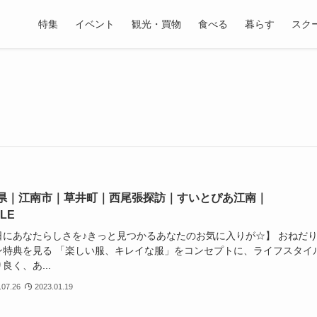
特集
イベント
観光・買物
食べる
暮らす
スク
県｜江南市｜草井町｜西尾張探訪｜すいとぴあ江南｜
PLE
日にあなたらしさを♪きっと見つかるあなたのお気に入りが☆】 おねだ
ン特典を見る 「楽しい服、キレイな服」をコンセプトに、ライフスタイ
良く、あ...
.07.26
2023.01.19