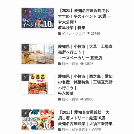
【2025】愛知名古屋近郊でお
すすめ！冬のイベント 10選 一
挙大公開！
岐阜咲楽｜特集
イベントブログ
25766
愛知県｜小牧市｜大草｜工場直
売所へ行こう｜
エースベーカリー 直売店
観光・買物
23598
愛知県｜小牧市｜西之島｜愛知
の名産・銘菓特集｜工場直売所
へ行こう｜
松永製菓
観光・買物
20005
【2023】愛知名古屋近郊 大
須古着ストリート厳選10店
愛知名古屋咲楽｜大須古着特集
観光・買物厳選まとめ記事