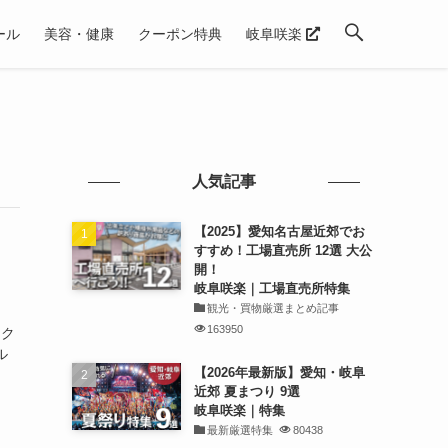
ール
美容・健康
クーポン特典
岐阜咲楽
人気記事
【2025】愛知名古屋近郊でお
すすめ！工場直売所 12選 大公
開！
岐阜咲楽｜工場直売所特集
観光・買物厳選まとめ記事
163950
りク
ル
【2026年最新版】愛知・岐阜
近郊 夏まつり 9選
岐阜咲楽｜特集
最新厳選特集
80438