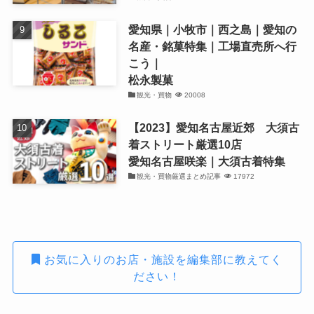
愛知県｜小牧市｜西之島｜愛知の
名産・銘菓特集｜工場直売所へ行
こう｜
松永製菓
観光・買物
20008
【2023】愛知名古屋近郊 大須古
着ストリート厳選10店
愛知名古屋咲楽｜大須古着特集
観光・買物厳選まとめ記事
17972
お気に入りのお店・施設を編集部に教えてく
ださい！