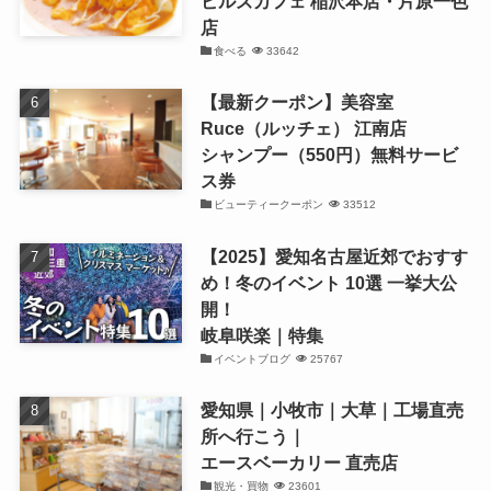
ビルズカフェ 稲沢本店・片原一色
店
食べる
33642
【最新クーポン】美容室
Ruce（ルッチェ） 江南店
シャンプー（550円）無料サービ
ス券
ビューティークーポン
33512
【2025】愛知名古屋近郊でおすす
め！冬のイベント 10選 一挙大公
開！
岐阜咲楽｜特集
イベントブログ
25767
愛知県｜小牧市｜大草｜工場直売
所へ行こう｜
エースベーカリー 直売店
観光・買物
23601