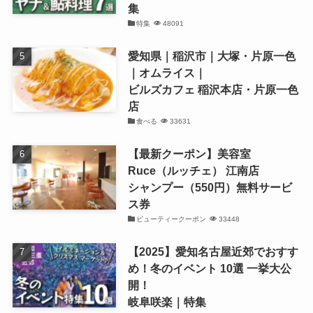
集
特集
48091
愛知県｜稲沢市｜大塚・片原一色
｜オムライス｜
ビルズカフェ 稲沢本店・片原一色
店
食べる
33631
【最新クーポン】美容室
Ruce（ルッチェ） 江南店
シャンプー（550円）無料サービ
ス券
ビューティークーポン
33448
【2025】愛知名古屋近郊でおすす
め！冬のイベント 10選 一挙大公
開！
岐阜咲楽｜特集