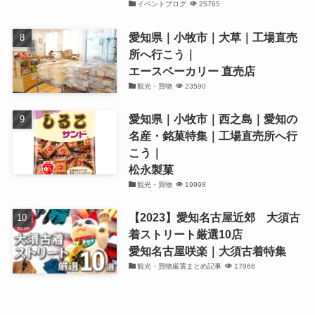
イベントブログ
25765
愛知県｜小牧市｜大草｜工場直売
所へ行こう｜
エースベーカリー 直売店
観光・買物
23590
愛知県｜小牧市｜西之島｜愛知の
名産・銘菓特集｜工場直売所へ行
こう｜
松永製菓
観光・買物
19998
【2023】愛知名古屋近郊 大須古
着ストリート厳選10店
愛知名古屋咲楽｜大須古着特集
観光・買物厳選まとめ記事
17968