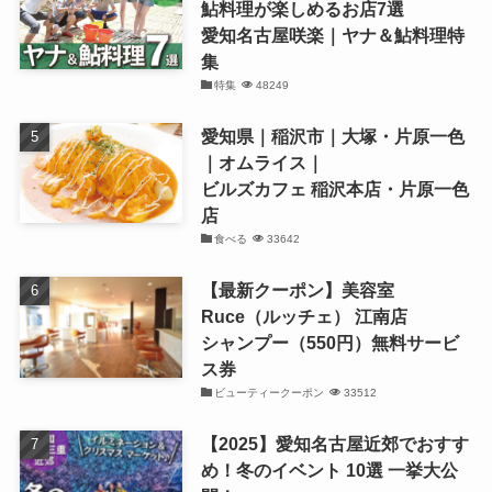
鮎料理が楽しめるお店7選
愛知名古屋咲楽｜ヤナ＆鮎料理特
集
特集
48249
愛知県｜稲沢市｜大塚・片原一色
｜オムライス｜
ビルズカフェ 稲沢本店・片原一色
店
食べる
33642
【最新クーポン】美容室
Ruce（ルッチェ） 江南店
シャンプー（550円）無料サービ
ス券
ビューティークーポン
33512
【2025】愛知名古屋近郊でおすす
め！冬のイベント 10選 一挙大公