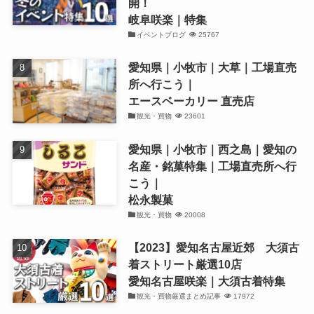
開！
岐阜咲楽｜特集
イベントブログ
25767
愛知県｜小牧市｜大草｜工場直売
所へ行こう｜
エースベーカリー 直売店
観光・買物
23601
愛知県｜小牧市｜西之島｜愛知の
名産・銘菓特集｜工場直売所へ行
こう｜
松永製菓
観光・買物
20008
【2023】愛知名古屋近郊 大須古
着ストリート厳選10店
愛知名古屋咲楽｜大須古着特集
観光・買物厳選まとめ記事
17972