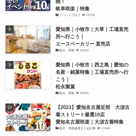
開！
岐阜咲楽｜特集
イベントブログ
25766
愛知県｜小牧市｜大草｜工場直売
所へ行こう｜
エースベーカリー 直売店
観光・買物
23592
愛知県｜小牧市｜西之島｜愛知の
名産・銘菓特集｜工場直売所へ行
こう｜
松永製菓
観光・買物
20001
【2023】愛知名古屋近郊 大須古
着ストリート厳選10店
愛知名古屋咲楽｜大須古着特集
観光・買物厳選まとめ記事
17969