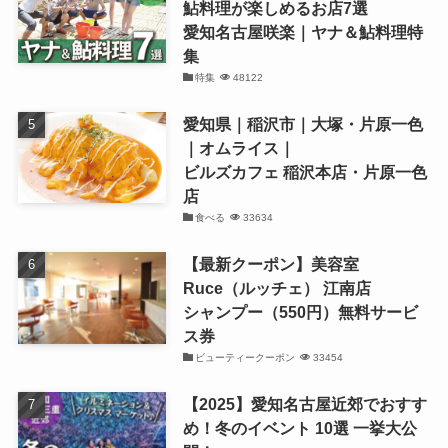
鮎料理が楽しめるお店7選
愛知名古屋咲楽｜ヤナ＆鮎料理特
集
特集
48122
愛知県｜稲沢市｜大塚・片原一色
｜オムライス｜
ビルズカフェ 稲沢本店・片原一色
店
食べる
33634
【最新クーポン】美容室
Ruce（ルッチェ） 江南店
シャンプー（550円）無料サービ
ス券
ビューティークーポン
33454
【2025】愛知名古屋近郊でおすす
め！冬のイベント 10選 一挙大公