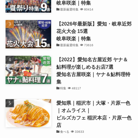
岐阜咲楽｜特集
最新厳選特集
80414
【2026年最新版】愛知・岐阜近郊
花火大会 15選
岐阜咲楽｜特集
最新厳選特集
73616
【2022】愛知名古屋近郊 ヤナ＆
鮎料理が楽しめるお店7選
愛知名古屋咲楽｜ヤナ＆鮎料理特
集
特集
48117
愛知県｜稲沢市｜大塚・片原一色
｜オムライス｜
ビルズカフェ 稲沢本店・片原一色
店
食べる
33633