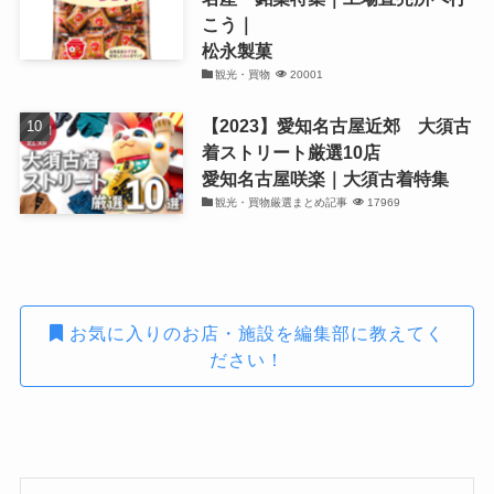
こう｜
松永製菓
観光・買物
20001
【2023】愛知名古屋近郊 大須古
着ストリート厳選10店
愛知名古屋咲楽｜大須古着特集
観光・買物厳選まとめ記事
17969
お気に入りのお店・施設を編集部に教えてく
ださい！