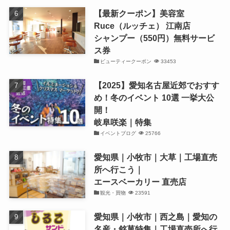
【最新クーポン】美容室
Ruce（ルッチェ） 江南店
シャンプー（550円）無料サービ
ス券
ビューティークーポン
33453
【2025】愛知名古屋近郊でおすす
め！冬のイベント 10選 一挙大公
開！
岐阜咲楽｜特集
イベントブログ
25766
愛知県｜小牧市｜大草｜工場直売
所へ行こう｜
エースベーカリー 直売店
観光・買物
23591
愛知県｜小牧市｜西之島｜愛知の
名産・銘菓特集｜工場直売所へ行