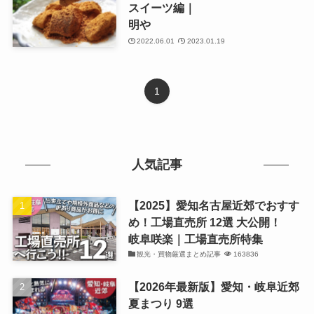
スイーツ編｜
明や
2022.06.01
2023.01.19
1
人気記事
【2025】愛知名古屋近郊でおすす
め！工場直売所 12選 大公開！
岐阜咲楽｜工場直売所特集
観光・買物厳選まとめ記事
163836
【2026年最新版】愛知・岐阜近郊
夏まつり 9選