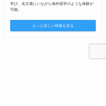
学び、名古屋にいながら海外留学のような体験が
可能。
もっと詳しい情報を見る
プライバシーポリシー
お問合せ
マガジン咲楽（Sakura）について
運営会社
©
2021 愛知名古屋咲楽（さくら）SAKURA MediaJapan. All Rights
Reserved.