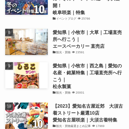
開！
岐阜咲楽｜特集
イベントブログ
25766
愛知県｜小牧市｜大草｜工場直売
所へ行こう｜
エースベーカリー 直売店
観光・買物
23591
愛知県｜小牧市｜西之島｜愛知の
名産・銘菓特集｜工場直売所へ行
こう｜
松永製菓
観光・買物
20001
【2023】愛知名古屋近郊 大須古
着ストリート厳選10店
愛知名古屋咲楽｜大須古着特集
観光・買物厳選まとめ記事
17969