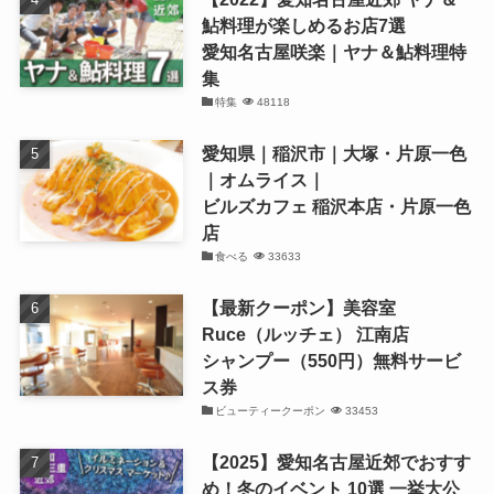
鮎料理が楽しめるお店7選
愛知名古屋咲楽｜ヤナ＆鮎料理特
集
特集
48118
愛知県｜稲沢市｜大塚・片原一色
｜オムライス｜
ビルズカフェ 稲沢本店・片原一色
店
食べる
33633
【最新クーポン】美容室
Ruce（ルッチェ） 江南店
シャンプー（550円）無料サービ
ス券
ビューティークーポン
33453
【2025】愛知名古屋近郊でおすす
め！冬のイベント 10選 一挙大公