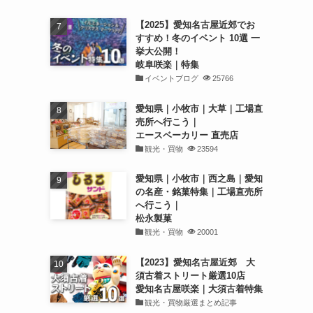
【2025】愛知名古屋近郊でお
すすめ！冬のイベント 10選 一
挙大公開！
岐阜咲楽｜特集
イベントブログ
25766
愛知県｜小牧市｜大草｜工場直
売所へ行こう｜
エースベーカリー 直売店
観光・買物
23594
愛知県｜小牧市｜西之島｜愛知
の名産・銘菓特集｜工場直売所
へ行こう｜
松永製菓
観光・買物
20001
【2023】愛知名古屋近郊 大
須古着ストリート厳選10店
愛知名古屋咲楽｜大須古着特集
観光・買物厳選まとめ記事