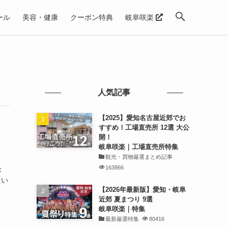
ール
美容・健康
クーポン特典
岐阜咲楽
人気記事
【2025】愛知名古屋近郊でお
すすめ！工場直売所 12選 大公
開！
岐阜咲楽｜工場直売所特集
観光・買物厳選まとめ記事
163866
：
たい
【2026年最新版】愛知・岐阜
近郊 夏まつり 9選
岐阜咲楽｜特集
最新厳選特集
80416