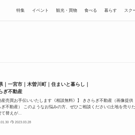
特集
イベント
観光・買物
食べる
暮らす
スク
県｜一宮市｜木曽川町｜住まいと暮らし｜
らぎ不動産
動産売買お手伝いいたします《相談無料》】 きさらぎ不動産（画像提供
らぎ不動産） このようなお悩みの方、ぜひご相談ください□土地を売り
て替えが...
.01.30
2023.03.28