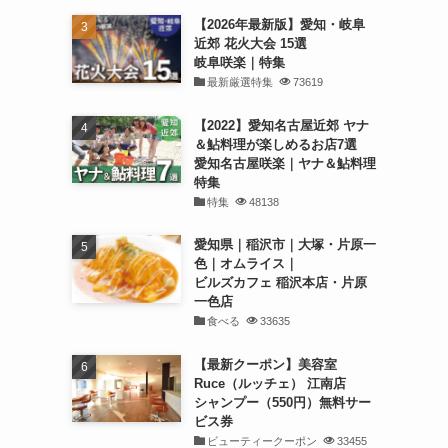
【2026年最新版】愛知・岐阜
近郊 花火大会 15選
岐阜咲楽｜特集
最新厳選特集
73619
【2022】愛知名古屋近郊 ヤナ
＆鮎料理が楽しめるお店7選
愛知名古屋咲楽｜ヤナ＆鮎料理
特集
特集
48138
愛知県｜稲沢市｜大塚・片原一
色｜オムライス｜
ビルズカフェ 稲沢本店・片原
一色店
食べる
33635
【最新クーポン】美容室
Ruce（ルッチェ） 江南店
シャンプー（550円）無料サー
ビス券
ビューティークーポン
33455