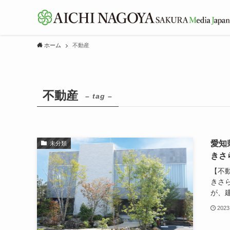
ホーム
不動産
不動産
– tag –
愛知
未分類
きさ
【不
きさ
が、建
2023