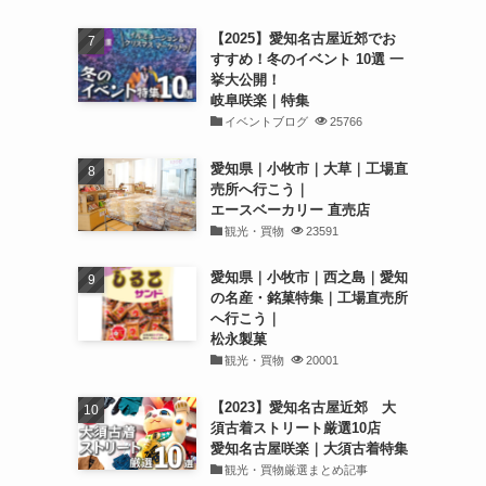
【2025】愛知名古屋近郊でお
すすめ！冬のイベント 10選 一
挙大公開！
岐阜咲楽｜特集
イベントブログ
25766
愛知県｜小牧市｜大草｜工場直
売所へ行こう｜
エースベーカリー 直売店
観光・買物
23591
愛知県｜小牧市｜西之島｜愛知
の名産・銘菓特集｜工場直売所
へ行こう｜
松永製菓
観光・買物
20001
【2023】愛知名古屋近郊 大
須古着ストリート厳選10店
愛知名古屋咲楽｜大須古着特集
観光・買物厳選まとめ記事