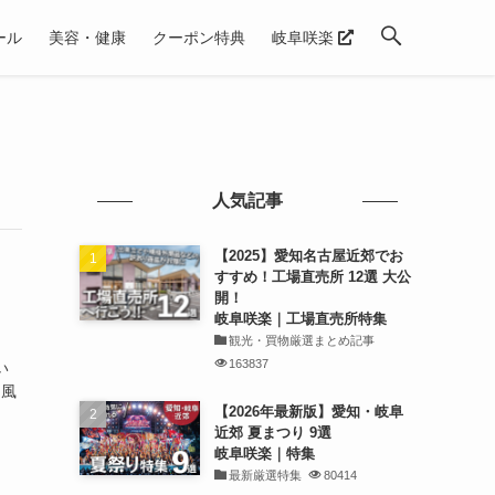
ール
美容・健康
クーポン特典
岐阜咲楽
人気記事
【2025】愛知名古屋近郊でお
すすめ！工場直売所 12選 大公
開！
岐阜咲楽｜工場直売所特集
観光・買物厳選まとめ記事
163837
い
よ風
【2026年最新版】愛知・岐阜
近郊 夏まつり 9選
岐阜咲楽｜特集
最新厳選特集
80414