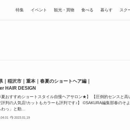
特集
イベント
観光・買物
食べる
暮らす
スク
県｜稲沢市｜重本｜春夏のショートヘア編｜
er HAIR DESIGN
春夏おすすめショートスタイル自慢ヘアサロン★】 【圧倒的センスと高
評判の人気店!カットもカラーも評判です♪】 ©️SAKURA編集部春のそ
わっ」と動...
.04.01
2023.01.19