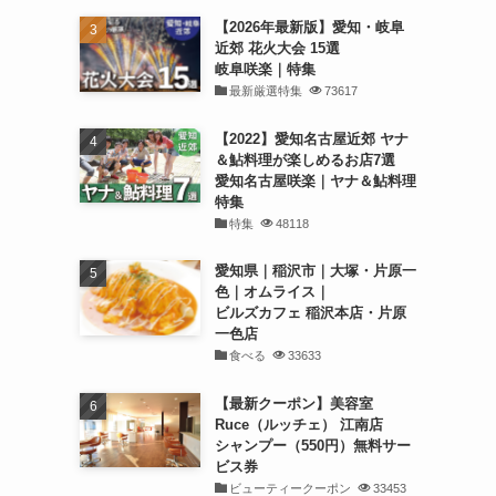
【2026年最新版】愛知・岐阜
近郊 花火大会 15選
岐阜咲楽｜特集
最新厳選特集
73617
【2022】愛知名古屋近郊 ヤナ
＆鮎料理が楽しめるお店7選
愛知名古屋咲楽｜ヤナ＆鮎料理
特集
特集
48118
愛知県｜稲沢市｜大塚・片原一
色｜オムライス｜
ビルズカフェ 稲沢本店・片原
一色店
食べる
33633
【最新クーポン】美容室
Ruce（ルッチェ） 江南店
シャンプー（550円）無料サー
ビス券
ビューティークーポン
33453