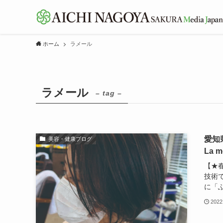
ホーム
ラメール
ラメール
– tag –
愛知
美容・健康ブログ
La m
【★
技術で
に「ふ
2022