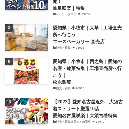
開！
岐阜咲楽｜特集
イベントブログ
25768
愛知県｜小牧市｜大草｜工場直売
所へ行こう｜
エースベーカリー 直売店
観光・買物
23606
愛知県｜小牧市｜西之島｜愛知の
名産・銘菓特集｜工場直売所へ行
こう｜
松永製菓
観光・買物
20008
【2023】愛知名古屋近郊 大須古
着ストリート厳選10店
愛知名古屋咲楽｜大須古着特集
観光・買物厳選まとめ記事
17972