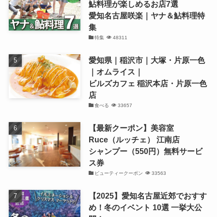
鮎料理が楽しめるお店7選
愛知名古屋咲楽｜ヤナ＆鮎料理特
集
特集
48311
愛知県｜稲沢市｜大塚・片原一色
｜オムライス｜
ビルズカフェ 稲沢本店・片原一色
店
食べる
33657
【最新クーポン】美容室
Ruce（ルッチェ） 江南店
シャンプー（550円）無料サービ
ス券
ビューティークーポン
33563
【2025】愛知名古屋近郊でおすす
め！冬のイベント 10選 一挙大公