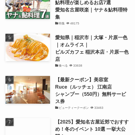
鮎料理が楽しめるお店7選
愛知名古屋咲楽｜ヤナ＆鮎料理特
集
特集
48175
愛知県｜稲沢市｜大塚・片原一色
｜オムライス｜
ビルズカフェ 稲沢本店・片原一色
店
食べる
33638
【最新クーポン】美容室
Ruce（ルッチェ） 江南店
シャンプー（550円）無料サービ
ス券
ビューティークーポン
33463
【2025】愛知名古屋近郊でおすす
め！冬のイベント 10選 一挙大公