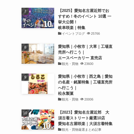
【2025】愛知名古屋近郊でお
すすめ！冬のイベント 10選 一
挙大公開！
岐阜咲楽｜特集
イベントブログ
25766
愛知県｜小牧市｜大草｜工場直
売所へ行こう｜
エースベーカリー 直売店
観光・買物
23600
愛知県｜小牧市｜西之島｜愛知
の名産・銘菓特集｜工場直売所
へ行こう｜
松永製菓
観光・買物
20006
【2023】愛知名古屋近郊 大
須古着ストリート厳選10店
愛知名古屋咲楽｜大須古着特集
観光・買物厳選まとめ記事