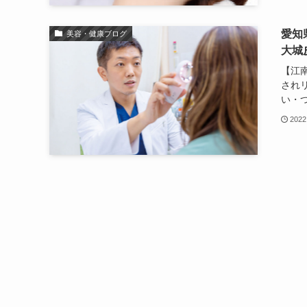
愛知
美容・健康ブログ
大城
【江
され
い・つ
2022