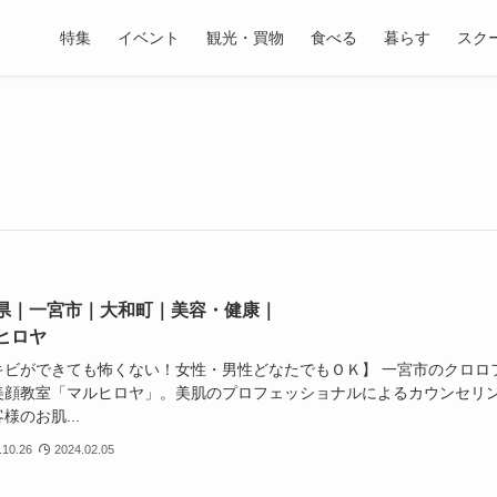
特集
イベント
観光・買物
食べる
暮らす
スク
県｜一宮市｜大和町｜美容・健康｜
ヒロヤ
キビができても怖くない！女性・男性どなたでもＯＫ】 一宮市のクロロ
美顔教室「マルヒロヤ」。美肌のプロフェッショナルによるカウンセリ
様のお肌...
.10.26
2024.02.05