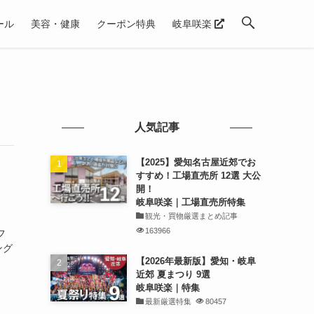
ール
美容・健康
クーポン特典
岐阜咲楽
人気記事
【2025】愛知名古屋近郊でお
すすめ！工場直売所 12選 大公
開！
岐阜咲楽｜工場直売所特集
観光・買物厳選まとめ記事
163966
フ
ング
【2026年最新版】愛知・岐阜
近郊 夏まつり 9選
岐阜咲楽｜特集
最新厳選特集
80457