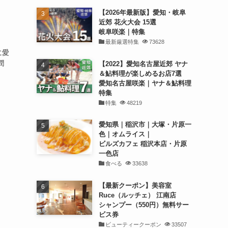
【2026年最新版】愛知・岐阜
近郊 花火大会 15選
岐阜咲楽｜特集
最新厳選特集
73628
に愛
潤
【2022】愛知名古屋近郊 ヤナ
＆鮎料理が楽しめるお店7選
愛知名古屋咲楽｜ヤナ＆鮎料理
特集
特集
48219
愛知県｜稲沢市｜大塚・片原一
色｜オムライス｜
ビルズカフェ 稲沢本店・片原
一色店
食べる
33638
【最新クーポン】美容室
Ruce（ルッチェ） 江南店
シャンプー（550円）無料サー
ビス券
ビューティークーポン
33507