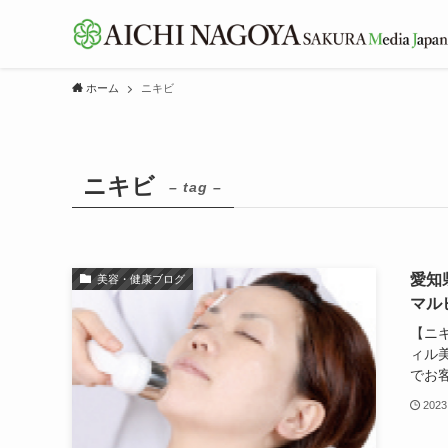
ホーム
ニキビ
ニキビ
– tag –
愛知
美容・健康ブログ
マル
【ニ
ィル
でお客
2023