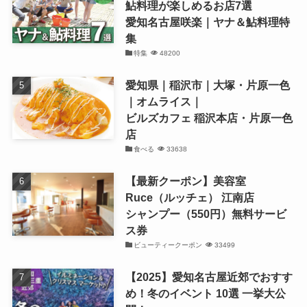
鮎料理が楽しめるお店7選
愛知名古屋咲楽｜ヤナ＆鮎料理特
集
特集
48200
愛知県｜稲沢市｜大塚・片原一色
｜オムライス｜
ビルズカフェ 稲沢本店・片原一色
店
食べる
33638
【最新クーポン】美容室
Ruce（ルッチェ） 江南店
シャンプー（550円）無料サービ
ス券
ビューティークーポン
33499
【2025】愛知名古屋近郊でおすす
め！冬のイベント 10選 一挙大公