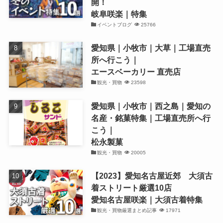
開！
岐阜咲楽｜特集
イベントブログ
25766
愛知県｜小牧市｜大草｜工場直売
所へ行こう｜
エースベーカリー 直売店
観光・買物
23598
愛知県｜小牧市｜西之島｜愛知の
名産・銘菓特集｜工場直売所へ行
こう｜
松永製菓
観光・買物
20005
【2023】愛知名古屋近郊 大須古
着ストリート厳選10店
愛知名古屋咲楽｜大須古着特集
観光・買物厳選まとめ記事
17971