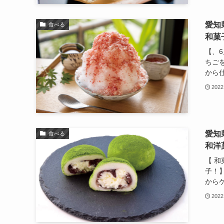
愛知
食べる
和菓
【、
ちご
から仕
2022
愛知
食べる
和洋
【 
子！
からケ
2022