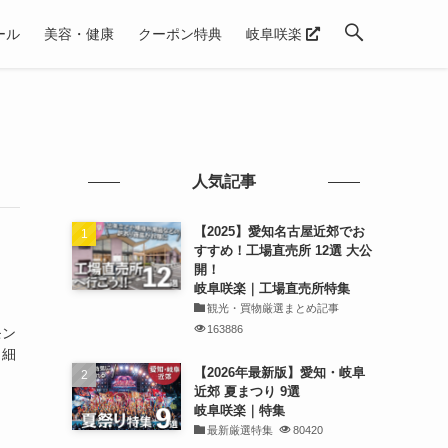
ール
美容・健康
クーポン特典
岐阜咲楽
人気記事
【2025】愛知名古屋近郊でお
すすめ！工場直売所 12選 大公
開！
岐阜咲楽｜工場直売所特集
観光・買物厳選まとめ記事
163886
モン
／細
【2026年最新版】愛知・岐阜
近郊 夏まつり 9選
岐阜咲楽｜特集
最新厳選特集
80420