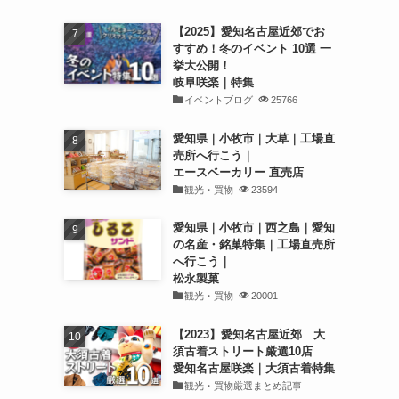
【2025】愛知名古屋近郊でお
すすめ！冬のイベント 10選 一
挙大公開！
岐阜咲楽｜特集
イベントブログ
25766
愛知県｜小牧市｜大草｜工場直
売所へ行こう｜
エースベーカリー 直売店
観光・買物
23594
愛知県｜小牧市｜西之島｜愛知
の名産・銘菓特集｜工場直売所
へ行こう｜
松永製菓
観光・買物
20001
【2023】愛知名古屋近郊 大
須古着ストリート厳選10店
愛知名古屋咲楽｜大須古着特集
観光・買物厳選まとめ記事