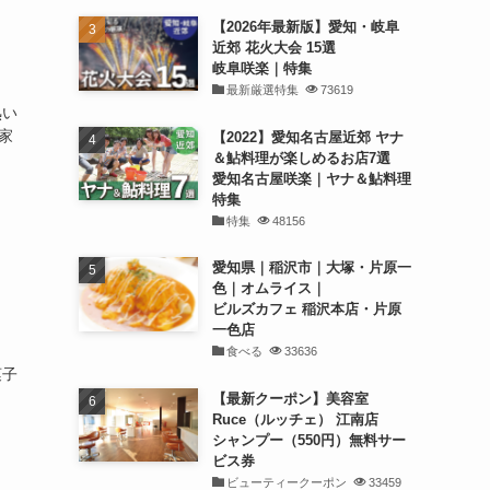
【2026年最新版】愛知・岐阜
近郊 花火大会 15選
岐阜咲楽｜特集
最新厳選特集
73619
熟い
家
【2022】愛知名古屋近郊 ヤナ
＆鮎料理が楽しめるお店7選
愛知名古屋咲楽｜ヤナ＆鮎料理
特集
特集
48156
愛知県｜稲沢市｜大塚・片原一
色｜オムライス｜
ビルズカフェ 稲沢本店・片原
一色店
食べる
33636
菓子
【最新クーポン】美容室
Ruce（ルッチェ） 江南店
シャンプー（550円）無料サー
ビス券
ビューティークーポン
33459