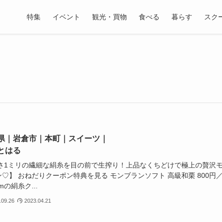
特集
イベント
観光・買物
食べる
暮らす
スク
県｜岩倉市｜本町｜スイーツ｜
とはる
細さ1ミリの繊細な絹糸を目の前で生搾り！上品なくちどけで極上の贅沢
♡】 おねだりクーポン特典を見る モンブランソフト 高級和栗 800円
mの絹糸ク...
.09.26
2023.04.21