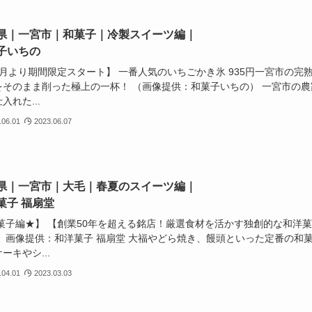
県｜一宮市｜和菓子｜冷製スイーツ編｜
子いちの
6月より期間限定スタート】 一番人気のいちごかき氷 935円一宮市の完
をそのまま削った極上の一杯！ （画像提供：和菓子いちの） 一宮市の農
入れた...
.06.01
2023.06.07
県｜一宮市｜大毛｜春夏のスイーツ編｜
菓子 福扇堂
和菓子編★】 【創業50年を超える銘店！厳選食材を活かす独創的な和洋菓
】 画像提供：和洋菓子 福扇堂 大福やどら焼き、饅頭といった定番の和
ーキやシ...
.04.01
2023.03.03